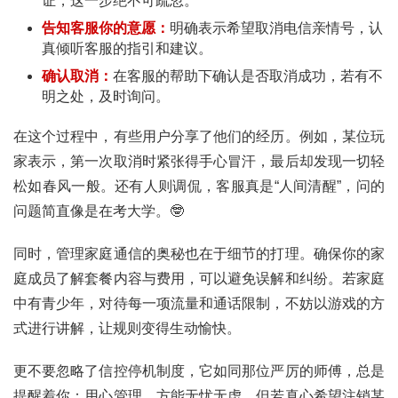
证，这一步绝不可疏忽。
告知客服你的意愿：
明确表示希望取消电信亲情号，认
真倾听客服的指引和建议。
确认取消：
在客服的帮助下确认是否取消成功，若有不
明之处，及时询问。
在这个过程中，有些用户分享了他们的经历。例如，某位玩
家表示，第一次取消时紧张得手心冒汗，最后却发现一切轻
松如春风一般。还有人则调侃，客服真是“人间清醒”，问的
首
问题简直像是在考大学。🤓
页
同时，管理家庭通信的奥秘也在于细节的打理。确保你的家
号
庭成员了解套餐内容与费用，可以避免误解和纠纷。若家庭
卡
中有青少年，对待每一项流量和通话限制，不妨以游戏的方
百
式进行讲解，让规则变得生动愉快。
科
更不要忽略了信控停机制度，它如同那位严厉的师傅，总是
防
提醒着你：用心管理，方能无忧无虑。但若真心希望注销某