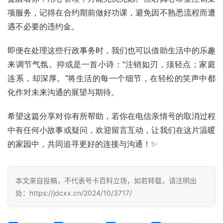
诈
项服务，记得在合约期前做好功课，避免因不熟悉流程而遭
知
遇不必要的违约金。
识
即便在处理这些行政事务时，我们也可以借助生活中的乐趣
行
来调节气氛。抑或是一首小诗：“注销如刃，须轻点；家庭
业
投稿
连系，却深厚。”将生活的每一个细节，在轻松的笑声中都
资
讯
化作对未来沟通的展望与期待。
登录
注册
希望这篇分享对你有所帮助，若你在电信亲情号的取消过程
流
量
中有任何小故事或疑问，欢迎留言互动，让我们在这片温暖
卡
的家园中，共同追寻更好的连接与沟通！✨
推
荐
本文来自投稿，不代表号卡百科立场，如若转载，请注明出
处：https://jdcxx.cn/2024/10/3717/
号
码
认