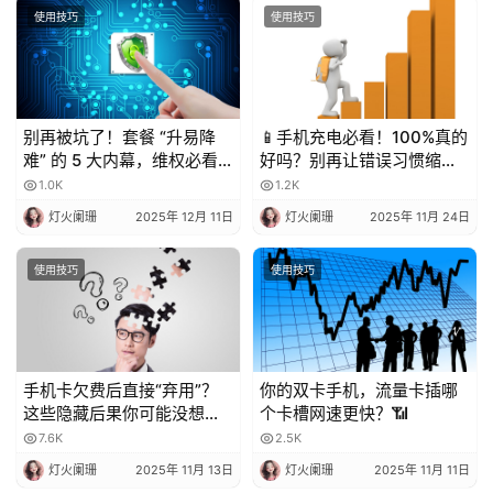
使用技巧
使用技巧
别再被坑了！套餐 “升易降
📱手机充电必看！100%真的
难” 的 5 大内幕，维权必看
好吗？别再让错误习惯缩短
💥
电池寿命！
1.0K
1.2K
灯火阑珊
2025年 12月 11日
灯火阑珊
2025年 11月 24日
使用技巧
使用技巧
手机卡欠费后直接“弃用”？
你的双卡手机，流量卡插哪
这些隐藏后果你可能没想
个卡槽网速更快？📶
到！
7.6K
2.5K
灯火阑珊
2025年 11月 13日
灯火阑珊
2025年 11月 11日