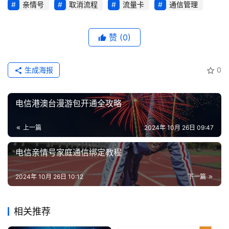
亲情号
取消流程
流量卡
通信管理
证
增
赞
(0)
值
业
生成海报
0
务
电信港澳台漫游包开通全攻略
上一篇
2024年 10月 26日 09:47
电信亲情号家庭通信绑定教程
2024年 10月 26日 10:12
下一篇
相关推荐