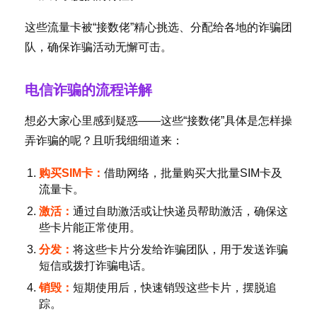
首
页
这些流量卡被“接数佬”精心挑选、分配给各地的诈骗团
队，确保诈骗活动无懈可击。
号
卡
电信诈骗的流程详解
百
科
想必大家心里感到疑惑——这些“接数佬”具体是怎样操
弄诈骗的呢？且听我细细道来：
防
诈
购买SIM卡：
借助网络，批量购买大批量SIM卡及
知
流量卡。
识
激活：
通过自助激活或让快递员帮助激活，确保这
些卡片能正常使用。
行
分发：
将这些卡片分发给诈骗团队，用于发送诈骗
业
投稿
短信或拨打诈骗电话。
资
讯
销毁：
短期使用后，快速销毁这些卡片，摆脱追
踪。