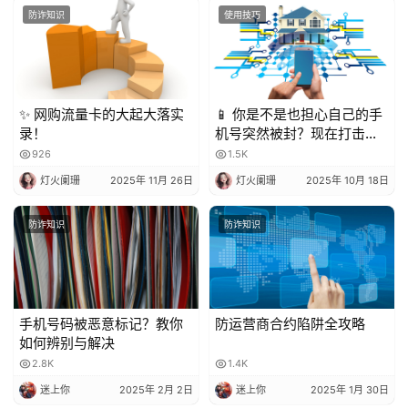
防诈知识
使用技巧
✨ 网购流量卡的大起大落实
📱 你是不是也担心自己的手
录！
机号突然被封？现在打击骚
扰电话越来越严格，一不小
926
1.5K
心就可能中招！今天就来聊
灯火阑珊
2025年 11月 26日
灯火阑珊
2025年 10月 18日
聊，到底被多少人标记会封
号？又该怎么避免？
防诈知识
防诈知识
手机号码被恶意标记？教你
防运营商合约陷阱全攻略
如何辨别与解决
2.8K
1.4K
迷上你
2025年 2月 2日
迷上你
2025年 1月 30日