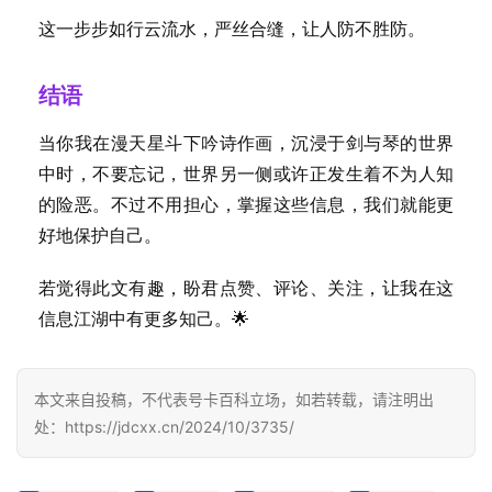
登录
注册
流
这一步步如行云流水，严丝合缝，让人防不胜防。
量
卡
结语
推
荐
当你我在漫天星斗下吟诗作画，沉浸于剑与琴的世界
中时，不要忘记，世界另一侧或许正发生着不为人知
号
的险恶。不过不用担心，掌握这些信息，我们就能更
码
认
好地保护自己。
证
若觉得此文有趣，盼君点赞、评论、关注，让我在这
信息江湖中有更多知己。🌟
增
值
业
务
本文来自投稿，不代表号卡百科立场，如若转载，请注明出
处：https://jdcxx.cn/2024/10/3735/