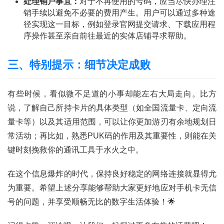
处理销户事宜：
对于不再使用的号码，应当尽快办理注
百
销手续以避免不必要的费用产生。用户可以通过多种途
科
径实现这一目标，例如登录官网提交请求、下载应用程
序操作甚至亲自前往最近的实体店铺寻求帮助。
防
诈
三、特别提示：细节决定成败
知
识
有些时候，看似微不足道的小事却能左右大局走向。比方
说，了解自己所持卡片的具体类型（如全国流量卡、定向流
行
业
量卡等）以及其适用范围，可以让你更加游刃有余地规划日
投稿
资
常活动；再比如，熟悉PUK码的作用及其重要性，则能在关
讯
键时刻挽救你的通讯工具于水火之中。
登录
注册
流
在这个信息爆炸的时代，保持良好稳定的网络连接就显得尤
量
为重要。希望上述分享能够帮助大家更好地应对手机卡无信
卡
号的问题，并享受顺畅无比的数字生活体验！🌟
推
荐