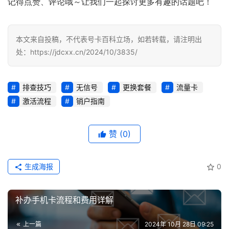
记得点赞、评论哦～让我们一起探讨更多有趣的话题吧！
号
码
本文来自投稿，不代表号卡百科立场，如若转载，请注明出
认
处：https://jdcxx.cn/2024/10/3835/
证
排查技巧
无信号
更换套餐
流量卡
增
值
激活流程
销户指南
业
务
赞
(0)
生成海报
0
补办手机卡流程和费用详解
上一篇
2024年 10月 28日 09:25