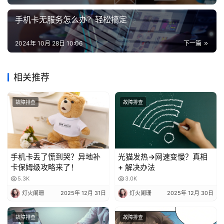
手机卡无服务怎么办？轻松搞定
2024年 10月 28日 10:06
下一篇
相关推荐
故障排查
故障排查
手机卡丢了慌到哭？异地补
光猫发热→网速变慢？真相
卡保姆级攻略来了！
+ 解决办法
5.3K
3.0K
灯火阑珊
2025年 12月 31日
灯火阑珊
2025年 12月 30日
故障排查
故障排查