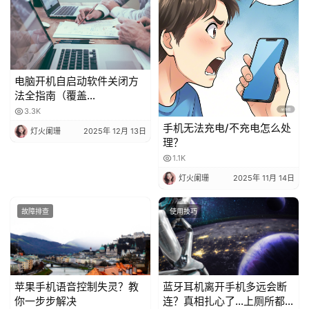
电脑开机自启动软件关闭方
法全指南（覆盖
Windows/macOS，含系统
3.3K
自带 + 第三方工具）
手机无法充电/不充电怎么处
灯火阑珊
2025年 12月 13日
理？
1.1K
灯火阑珊
2025年 11月 14日
故障排查
使用技巧
苹果手机语音控制失灵？教
蓝牙耳机离开手机多远会断
你一步步解决
连？真相扎心了…上厕所都