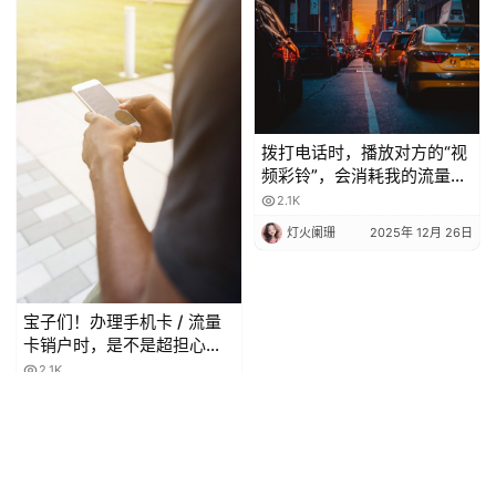
拨打电话时，播放对方的“视
频彩铃”，会消耗我的流量
吗？
2.1K
灯火阑珊
2025年 12月 26日
宝子们！办理手机卡 / 流量
卡销户时，是不是超担心当
月月租白扣？😫 今天整理了
2.1K
超全科普，看完再也不怕被
灯火阑珊
2025年 12月 27日
坑啦！