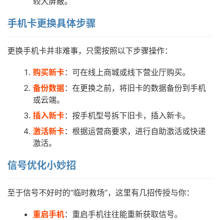
较大屏蔽。
页
手机卡更换具体步骤
号
卡
更换手机卡并非难事，只需按照以下步骤操作：
百
科
购买新卡
：可在线上商城或线下营业厅购买。
备份数据
：在更换之前，将旧卡的数据备份到手机
防
或云端。
诈
插入新卡
：按手机型号拆下旧卡，插入新卡。
知
识
激活新卡
：根据运营商要求，进行自助激活或快递
激活。
行
信号优化小妙招
业
投稿
资
讯
至于信号不好时的“临时救场”，这里有几招传授与你：
重启手机
：重启手机往往能重新获取信号。
登录
注册
流