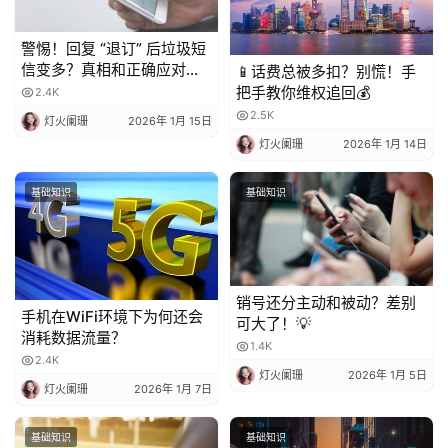
警惕！回复 “退订” 后垃圾短
信变多？真相和正确应对方
📱话费总被多扣？别慌！手
法都在这
把手教你维权追回💰
2.4K
2.5K
灯火阑珊
2026年 1月 15日
灯火阑珊
2026年 1月 14日
基础知识
基础知识
销号还分主动和被动？差别
手机在WiFi环境下为何还会
可大了！💡
消耗数据流量？
1.4K
2.4K
灯火阑珊
2026年 1月 5日
灯火阑珊
2026年 1月 7日
基础知识
基础知识