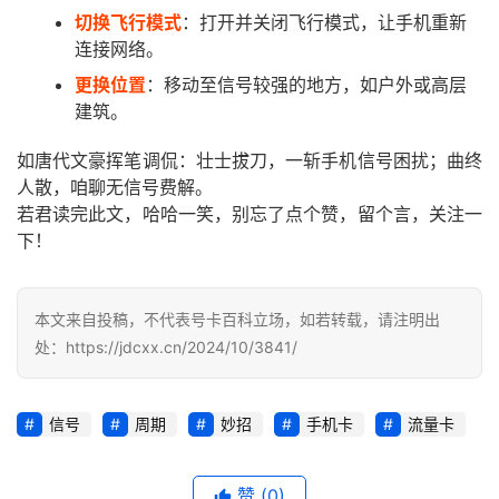
切换飞行模式
：打开并关闭飞行模式，让手机重新
量
连接网络。
卡
推
更换位置
：移动至信号较强的地方，如户外或高层
荐
建筑。
如唐代文豪挥笔调侃：壮士拔刀，一斩手机信号困扰；曲终
号
人散，咱聊无信号费解。
码
若君读完此文，哈哈一笑，别忘了点个赞，留个言，关注一
认
下！
证
增
本文来自投稿，不代表号卡百科立场，如若转载，请注明出
值
处：https://jdcxx.cn/2024/10/3841/
业
务
信号
周期
妙招
手机卡
流量卡
赞
(0)