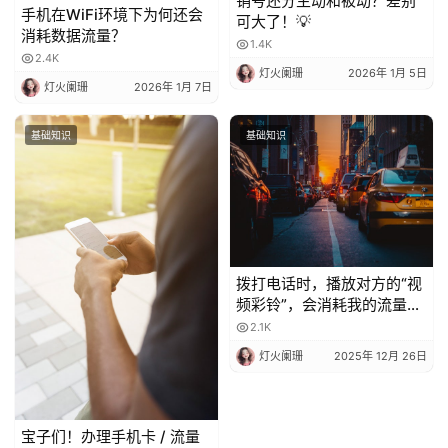
销号还分主动和被动？差别
手机在WiFi环境下为何还会
可大了！💡
消耗数据流量？
1.4K
2.4K
灯火阑珊
2026年 1月 5日
灯火阑珊
2026年 1月 7日
基础知识
基础知识
拨打电话时，播放对方的“视
频彩铃”，会消耗我的流量
吗？
2.1K
灯火阑珊
2025年 12月 26日
宝子们！办理手机卡 / 流量