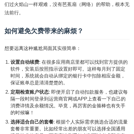
们过火焰山一样艰难，没有芭蕉扇（网络）的帮助，根本无
法前行。
如何避免欠费带来的麻烦？
首
想要远离这种尴尬局面其实很简单：
页
设置自动续费
: 在很多应用商店里都可以找到官方提供的
号
软件，安装后按照指示设置好即可。这样每月到了固定
卡
时间，系统就会自动从绑定的银行卡中扣除相应金额，
百
保证账单总是清清楚楚的。
科
定期检查账户状态
: 即便开启了自动扣款服务，也建议每
隔一段时间登录到运营商官网或APP上查看一下自己的
防
消费详情及余额情况。毕竟，再厉害的金箍棒也有失手
诈
的时候嘛！
知
选择适合自己的套餐
: 根据个人实际需求挑选合适的流量
识
套餐非常重要。比如经常出差的朋友可以选择全国通用