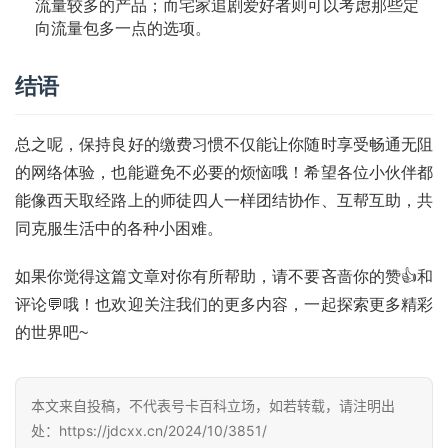
流量较多的产品；而宅家追剧爱好者则可以考虑那些定
行
向流量包多一点的选项。
业
投稿
资
结语
讯
登录
注册
总之呢，保持良好的缴费习惯不仅能让你随时享受畅通无阻
流
的网络体验，也能避免不必要的烦恼哦！希望各位小伙伴都
量
卡
能像西天取经路上的师徒四人一样团结协作、互帮互助，共
推
同克服生活中的各种小困难。
荐
如果你觉得这篇文章对你有所帮助，请不要吝啬你的赞👍和
号
评论💬哦！也欢迎关注我们的更多内容，一起探索更多精彩
码
的世界吧~
认
证
本文来自投稿，不代表号卡百科立场，如若转载，请注明出
增
处：https://jdcxx.cn/2024/10/3851/