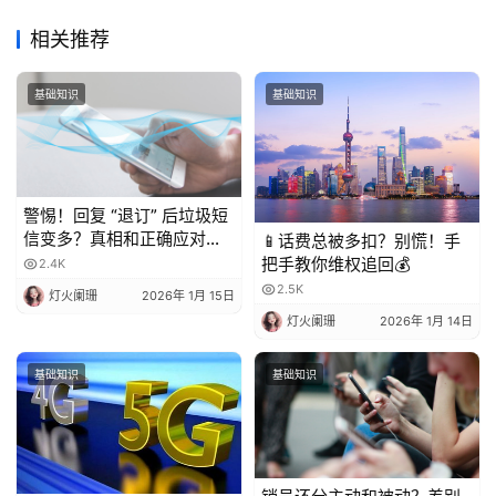
相关推荐
基础知识
基础知识
警惕！回复 “退订” 后垃圾短
信变多？真相和正确应对方
📱话费总被多扣？别慌！手
法都在这
把手教你维权追回💰
2.4K
2.5K
灯火阑珊
2026年 1月 15日
灯火阑珊
2026年 1月 14日
基础知识
基础知识