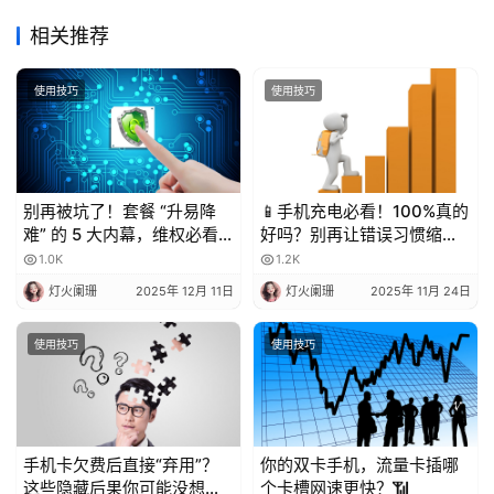
相关推荐
使用技巧
使用技巧
别再被坑了！套餐 “升易降
📱手机充电必看！100%真的
难” 的 5 大内幕，维权必看
好吗？别再让错误习惯缩短
💥
电池寿命！
1.0K
1.2K
灯火阑珊
2025年 12月 11日
灯火阑珊
2025年 11月 24日
使用技巧
使用技巧
手机卡欠费后直接“弃用”？
你的双卡手机，流量卡插哪
这些隐藏后果你可能没想
个卡槽网速更快？📶