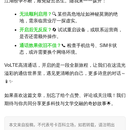
江湖纷争不断，难免疑云丛生。随我来一一拨开：
讯
登录
注册
无法顺利启用？
🔍 某些高危地址如神秘莫测的绝
流
地，需亲临营业厅一探虚实。
量
开启后无反应？
🔄 试试重启设备，或联系运营商，
卡
是否还需额外操作。
推
荐
通话效果依旧不佳？
📞 检查手机信号、SIM卡状
态，或许需要换个网络环境。
号
VoLTE高清通话，开启的是一段全新旅程，让我们在这流光
码
溢彩的通信世界里，遇见更清晰的自己，更多诗意的对话～
认
📱✨
证
如果喜欢这篇文章，别忘了给个点赞、评论或关注哦！我们
增
期待与你共同分享更多科技与文学交融的奇妙故事🌟。
值
业
务
本文来自投稿，不代表号卡百科立场，如若转载，请注明出