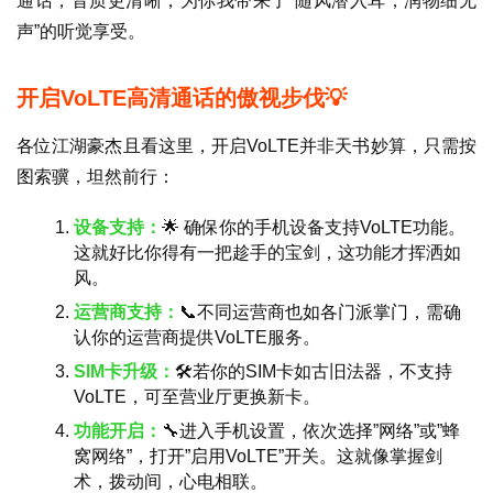
通话，音质更清晰，为你我带来了”随风潜入耳，润物细无
声”的听觉享受。
开启VoLTE高清通话的傲视步伐💡
各位江湖豪杰且看这里，开启VoLTE并非天书妙算，只需按
图索骥，坦然前行：
设备支持：
🌟 确保你的手机设备支持VoLTE功能。
这就好比你得有一把趁手的宝剑，这功能才挥洒如
风。
运营商支持：
📞不同运营商也如各门派掌门，需确
认你的运营商提供VoLTE服务。
SIM卡升级：
🛠若你的SIM卡如古旧法器，不支持
VoLTE，可至营业厅更换新卡。
功能开启：
🔧进入手机设置，依次选择”网络”或”蜂
窝网络”，打开”启用VoLTE”开关。这就像掌握剑
术，拨动间，心电相联。