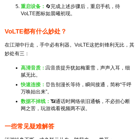
重启设备：
🔄完成上述步骤后，重启手机，待
VoLTE图标如晨曦初现。
首
页
VoLTE都有什么妙处？
号
在江湖中行走，手中必有利器。VoLTE这把剑锋利无比，其
卡
妙处有三：
百
科
高清音质：
📀音质提升犹如梅重雪，声声入耳，细
腻无比。
防
快速连接：
⏰告别漫长等待，瞬间接通，简称“千呼
诈
万唤始出来”。
知
识
数据不掉线：
📶通话时网络依旧通畅，不必担心断
网之苦，玩游戏看视频两不误。
行
业
一些常见疑难解答
投稿
资