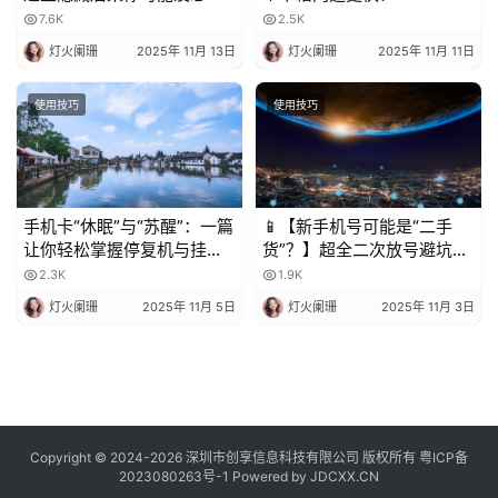
到！
7.6K
2.5K
灯火阑珊
2025年 11月 13日
灯火阑珊
2025年 11月 11日
使用技巧
使用技巧
手机卡“休眠”与“苏醒”：一篇
📱【新手机号可能是“二手
让你轻松掌握停复机与挂失
货”？】超全二次放号避坑指
的科普指南
南，附完美处理攻略！✨
2.3K
1.9K
灯火阑珊
2025年 11月 5日
灯火阑珊
2025年 11月 3日
Copyright © 2024-2026 深圳市创享信息科技有限公司 版权所有
粤ICP备
2023080263号-1
Powered by
JDCXX.CN