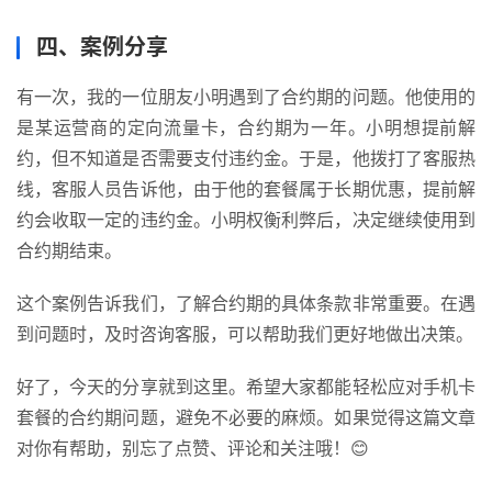
号
码
四、案例分享
认
证
有一次，我的一位朋友小明遇到了合约期的问题。他使用的
是某运营商的定向流量卡，合约期为一年。小明想提前解
增
约，但不知道是否需要支付违约金。于是，他拨打了客服热
值
线，客服人员告诉他，由于他的套餐属于长期优惠，提前解
业
约会收取一定的违约金。小明权衡利弊后，决定继续使用到
务
合约期结束。
这个案例告诉我们，了解合约期的具体条款非常重要。在遇
到问题时，及时咨询客服，可以帮助我们更好地做出决策。
好了，今天的分享就到这里。希望大家都能轻松应对手机卡
套餐的合约期问题，避免不必要的麻烦。如果觉得这篇文章
对你有帮助，别忘了点赞、评论和关注哦！😊