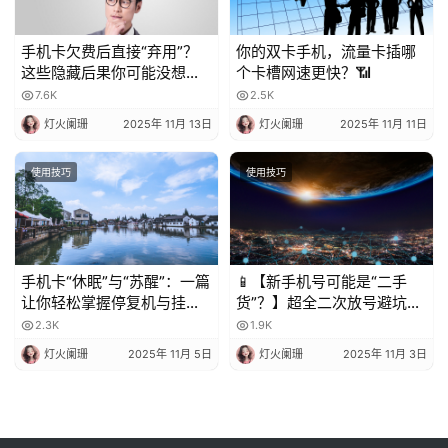
手机卡欠费后直接“弃用”？
你的双卡手机，流量卡插哪
这些隐藏后果你可能没想
个卡槽网速更快？📶
到！
7.6K
2.5K
灯火阑珊
2025年 11月 13日
灯火阑珊
2025年 11月 11日
使用技巧
使用技巧
手机卡“休眠”与“苏醒”：一篇
📱【新手机号可能是“二手
让你轻松掌握停复机与挂失
货”？】超全二次放号避坑指
的科普指南
南，附完美处理攻略！✨
2.3K
1.9K
灯火阑珊
2025年 11月 5日
灯火阑珊
2025年 11月 3日