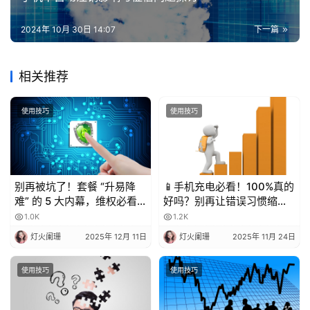
2024年 10月 30日 14:07
下一篇
相关推荐
使用技巧
使用技巧
别再被坑了！套餐 “升易降
📱手机充电必看！100%真的
难” 的 5 大内幕，维权必看
好吗？别再让错误习惯缩短
💥
电池寿命！
1.0K
1.2K
灯火阑珊
2025年 12月 11日
灯火阑珊
2025年 11月 24日
使用技巧
使用技巧