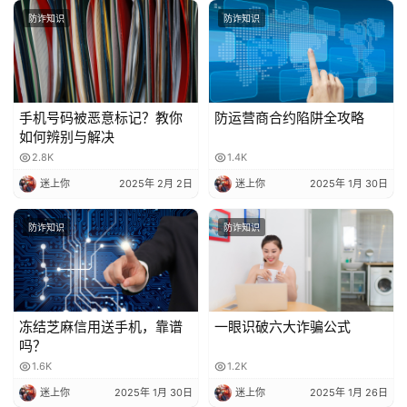
号？又该怎么避免？
防诈知识
防诈知识
手机号码被恶意标记？教你
防运营商合约陷阱全攻略
如何辨别与解决
2.8K
1.4K
迷上你
2025年 2月 2日
迷上你
2025年 1月 30日
防诈知识
防诈知识
冻结芝麻信用送手机，靠谱
一眼识破六大诈骗公式
吗？
1.6K
1.2K
迷上你
2025年 1月 30日
迷上你
2025年 1月 26日