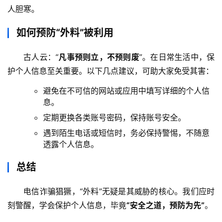
卡
人胆寒。
百
科
如何预防“外料”被利用
防
古人云：“
凡事预则立，不预则废
”。在日常生活中，保
诈
护个人信息至关重要。以下几点建议，可助大家免受其害：
知
识
避免在不可信的网站或应用中填写详细的个人信
息。
行
定期更换各类账号密码，保持账号安全。
业
投稿
遇到陌生电话或短信时，务必保持警惕，不随意
资
透露个人信息。
讯
总结
登录
注册
流
量
电信诈骗猖獗，“外料”无疑是其威胁的核心。我们应时
卡
刻警醒，学会保护个人信息，毕竟
“安全之道，预防为先”
。
推