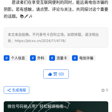
愿读者们在享受互联网便利的同时，能远离电信诈骗的
荐
阴影。若有感触，请点赞、评论与关注，共同探讨这个重要
号
的话题。📚🗡🎶
码
认
证
本文来自投稿，不代表号卡百科立场，如若转载，请注明出
处：https://jdcxx.cn/2024/11/4118/
增
值
个人信息
外料
流量卡
电信诈骗
业
务
赞
(0)
生成海报
0
微信号码被占用？轻松解绑指南