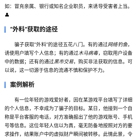
如：冒充亲属、银行或知名企业职员，来诱导受害者上当。
👤
“外料”获取的途径
骗子获取“外料”的途径五花八门。有的通过
网络钓鱼
，
诱使用户填写个人信息；有的通过
木马病毒
，窃取用户设备
中的数据；还有的通过
黑市交易
，购买非法获取的信息。可
以说，这一切源于信息的流通不慎和保护不力。
案例解析
有一位年轻的游戏爱好者，因在某游戏平台填写了详细
首
的个人信息，不幸成为了骗子的目标。某日，他接到一个自
页
称是平台客服的电话，对方准确报出了他的游戏账号、手机
号等信息。这位年轻人信以为真，毫无防备地按照对方的要
号
求操作，结果账户中的虚拟财产瞬间被转移。此情此景，令