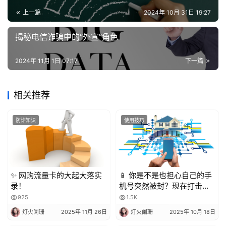
上一篇
2024年 10月 31日 19:27
揭秘电信诈骗中的“外宣”角色
2024年 11月 1日 07:17
下一篇
相关推荐
防诈知识
使用技巧
✨ 网购流量卡的大起大落实
📱 你是不是也担心自己的手
录！
机号突然被封？现在打击骚
扰电话越来越严格，一不小
925
1.5K
心就可能中招！今天就来聊
灯火阑珊
2025年 11月 26日
灯火阑珊
2025年 10月 18日
聊，到底被多少人标记会封