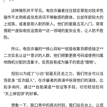
首
这种情形并不罕见。电信诈骗者往往锁定那些对技术性
页
操作不太熟练或信息资讯不够敏感的群体，比如年龄较大的
上班族，或者是刚入职的新人。他们的套路五花八门，常常
号
借助**虚拟电信运营商**这一领域的复杂业务，让人防不胜
卡
防。
百
科
所以，电信诈骗的**核心目标**就是收集到那些缺乏**
二次实名认证**意识的人群，他们频繁更换号码或使用归属
防
地随机分配的流量卡，反而容易成为骗子的首选“猎物”。
诈
知
但别以为成了“小白”就毫无还击之力，我们完全可以当
识
场变身 “反诈超人”，在诈骗者的表演中拆穿他们的演技，比
如多询问、通过**自助渠道**验证等手段，切勿轻信任何
行
“天上掉馅饼”的好事。
业
投稿
资
想象一下，脱口秀中的高光时刻，我们站在台上，让观
讯