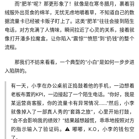
而“肥羊”呢？那更形象了！就像是在寒冬腊月，裹着羽
绒服外出觅食的绵羊，无忧无虑地嚼着草，不知道自己的数
据流量卡已经被卡贩子盯上了。这类“肥羊”往往会接到陌生
电话，对方充满了人情味，瞬间拉近了心灵的关系，接着就
像打开潘多拉魔盒，让你陷入“震惊”“愤怒”到“扔钱”的整个
流程。
那我们不妨来看看，一个典型的“小白”是如何一步步进
入陷阱的。
有一天，小李在办公桌前正捣鼓着他的手机，一边想着
老板布置的KPI，一边接起了一个陌生电话。“你好，我是
某运营商客服，你的流量卡有异常情况……”然后，小李
就像掉入了一部真人秀的“套路之旅”，心里开始打鼓，
“会不会影响我的绩效？”结果越想越慌，乖乖地按照对方
的指示输入了验证码。⚠️ 嘟嘟，K.O，小李的钱包空
了。