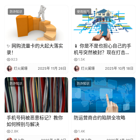
防诈知识
使用技巧
✨ 网购流量卡的大起大落实
📱 你是不是也担心自己的手
录！
机号突然被封？现在打击骚
扰电话越来越严格，一不小
923
1.5K
心就可能中招！今天就来聊
灯火阑珊
2025年 11月 26日
灯火阑珊
2025年 10月 18日
聊，到底被多少人标记会封
号？又该怎么避免？
防诈知识
防诈知识
手机号码被恶意标记？教你
防运营商合约陷阱全攻略
如何辨别与解决
2.8K
1.4K