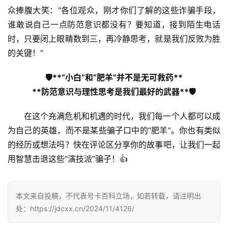
众捧腹大笑：“各位观众，刚才你们了解的这些诈骗手段，
登录
注册
流
谁敢说自己一点防范意识都没有？要知道，接到陌生电话
量
时，只要闭上眼睛数到三，再冷静思考，就是我们反败为胜
卡
的关键！”
推
荐
🛡️**“小白”和“肥羊”并不是无可救药**
**防范意识与理性思考是我们最好的武器**🛡️
号
码
在这个充满危机和机遇的时代，我们每一个人都可以成
认
为自己的英雄，而不是某些骗子口中的“肥羊”。你也有类似
证
的经历或想法吗？快在评论区分享你的故事吧，让我们一起
用智慧击退这些“演技派”骗子！👍
增
值
业
本文来自投稿，不代表号卡百科立场，如若转载，请注明出
务
处：https://jdcxx.cn/2024/11/4126/