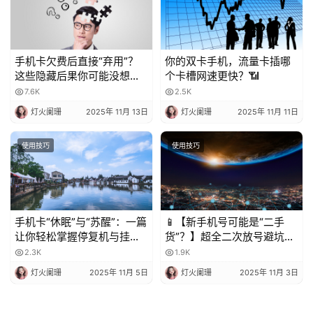
手机卡欠费后直接“弃用”？
你的双卡手机，流量卡插哪
这些隐藏后果你可能没想
个卡槽网速更快？📶
到！
7.6K
2.5K
灯火阑珊
2025年 11月 13日
灯火阑珊
2025年 11月 11日
使用技巧
使用技巧
手机卡“休眠”与“苏醒”：一篇
📱【新手机号可能是“二手
让你轻松掌握停复机与挂失
货”？】超全二次放号避坑指
的科普指南
南，附完美处理攻略！✨
2.3K
1.9K
灯火阑珊
2025年 11月 5日
灯火阑珊
2025年 11月 3日