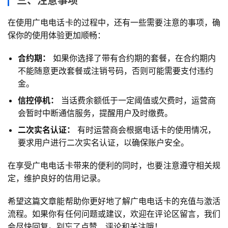
三、注意事项
资
讯
在使用广电电话卡的过程中，还有一些需要注意的事项，确
保你的使用体验更加顺畅：
登录
注册
流
合约期：
如果你选择了带有合约期的套餐，在合约期内
量
不能随意更改套餐或注销号码，否则可能需要支付违约
卡
金。
推
荐
信控停机：
当话费余额低于一定阈值或欠费时，运营商
会暂时中断通信服务，提醒用户及时缴费。
号
二次实名认证：
有时运营商会根据电话卡的使用情况，
码
要求用户进行二次实名认证，以确保账户安全。
认
证
在享受广电电话卡带来的便利的同时，也要注意遵守相关规
定，维护良好的信用记录。
增
希望这篇文章能帮助你更好地了解广电电话卡的充值与激活
值
业
流程。如果你有任何问题或建议，欢迎在评论区留言，我们
务
会尽快回复。别忘了点赞、评论和关注哦！