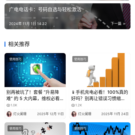
广电电话卡：号码自选与轻松激活
2024年 11月 1日 14:32
下一篇
相关推荐
使用技巧
使用技巧
别再被坑了！套餐 “升易降
📱手机充电必看！100%真的
难” 的 5 大内幕，维权必看
好吗？别再让错误习惯缩短
💥
电池寿命！
1.0K
1.2K
灯火阑珊
2025年 12月 11日
灯火阑珊
2025年 11月 24日
使用技巧
使用技巧