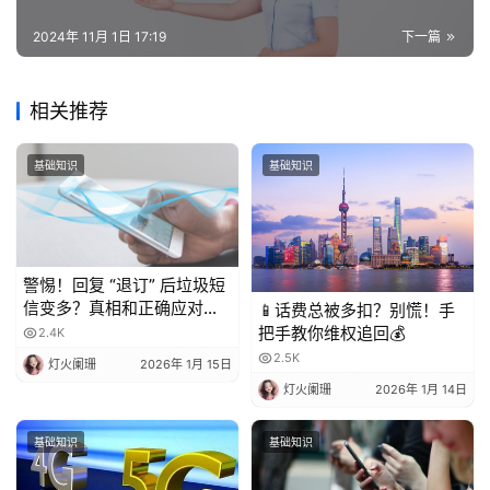
2024年 11月 1日 17:19
下一篇
相关推荐
基础知识
基础知识
警惕！回复 “退订” 后垃圾短
信变多？真相和正确应对方
📱话费总被多扣？别慌！手
法都在这
把手教你维权追回💰
2.4K
2.5K
灯火阑珊
2026年 1月 15日
灯火阑珊
2026年 1月 14日
基础知识
基础知识