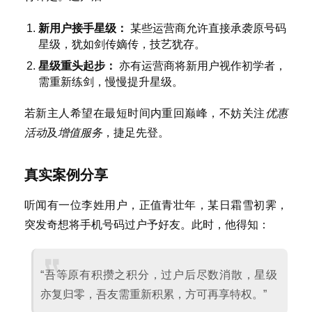
新用户接手星级：
某些运营商允许直接承袭原号码
星级，犹如剑传嫡传，技艺犹存。
首
星级重头起步：
亦有运营商将新用户视作初学者，
页
需重新练剑，慢慢提升星级。
号
若新主人希望在最短时间内重回巅峰，不妨关注
优惠
卡
活动
及
增值服务
，捷足先登。
百
科
真实案例分享
防
听闻有一位李姓用户，正值青壮年，某日霜雪初霁，
诈
突发奇想将手机号码过户予好友。此时，他得知：
知
识
“吾等原有积攒之积分，过户后尽数消散，星级
行
亦复归零，吾友需重新积累，方可再享特权。”
业
投稿