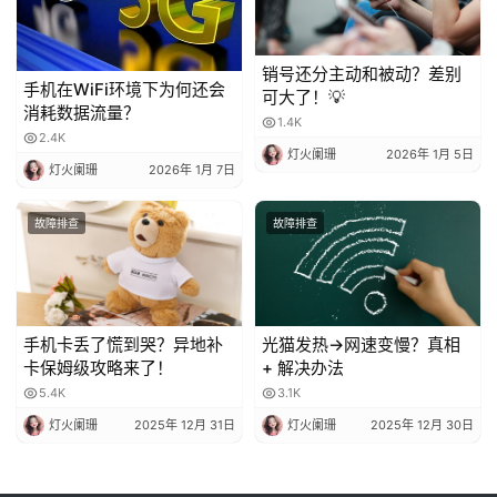
销号还分主动和被动？差别
手机在WiFi环境下为何还会
可大了！💡
消耗数据流量？
1.4K
2.4K
灯火阑珊
2026年 1月 5日
灯火阑珊
2026年 1月 7日
故障排查
故障排查
手机卡丢了慌到哭？异地补
光猫发热→网速变慢？真相
卡保姆级攻略来了！
+ 解决办法
5.4K
3.1K
灯火阑珊
2025年 12月 31日
灯火阑珊
2025年 12月 30日