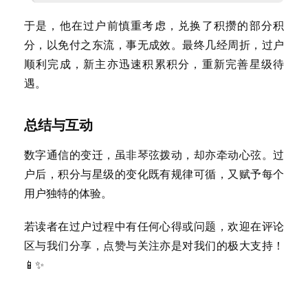
资
讯
于是，他在过户前慎重考虑，兑换了积攒的部分积
分，以免付之东流，事无成效。最终几经周折，过户
登录
注册
流
顺利完成，新主亦迅速积累积分，重新完善星级待
量
遇。
卡
推
总结与互动
荐
数字通信的变迁，虽非琴弦拨动，却亦牵动心弦。过
号
户后，积分与星级的变化既有规律可循，又赋予每个
码
用户独特的体验。
认
证
若读者在过户过程中有任何心得或问题，欢迎在评论
区与我们分享，点赞与关注亦是对我们的极大支持！
增
📱✨
值
业
务