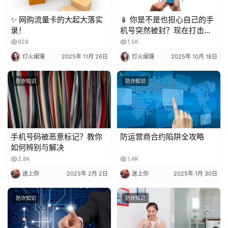
✨ 网购流量卡的大起大落实
📱 你是不是也担心自己的手
录！
机号突然被封？现在打击骚
扰电话越来越严格，一不小
928
1.5K
心就可能中招！今天就来聊
灯火阑珊
2025年 11月 26日
灯火阑珊
2025年 10月 18日
聊，到底被多少人标记会封
号？又该怎么避免？
防诈知识
防诈知识
手机号码被恶意标记？教你
防运营商合约陷阱全攻略
如何辨别与解决
2.8K
1.4K
迷上你
2025年 2月 2日
迷上你
2025年 1月 30日
防诈知识
防诈知识