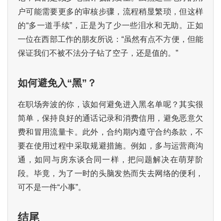
识
户可能需要更多的审核步骤，流程稍显繁琐，但这样
的“多一道手续”，正是为了少一些泪水和无助。正如
行
一位在西部工作的朋友所说：“虽然有点不方便，但能
业
投稿
资
保证我们不被不法分子钻了空子，还是值的。”
讯
如何避免入“黑”？
登录
注册
流
量
在职场奔波的你，该如何避免进入黑名单呢？其实很
卡
简单，保持良好的通话记录和消费信用，避免恶意欠
推
费和冒用流量卡。此外，合约期内遵守合约条款，不
荐
要在使用过程中采取规避措施。例如，多与运营商沟
通，如同与房东谈合同一样，把问题解决在萌芽阶
号
段。毕竟，为了一时的头脑发热而失去网络的便利，
码
可不是一件“小事”。
认
证
结尾