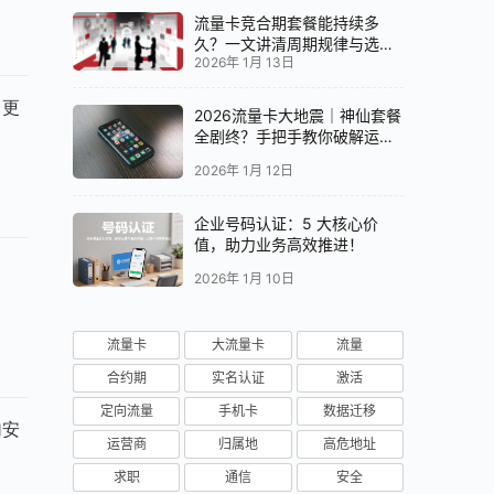
流量卡竞合期套餐能持续多
久？一文讲清周期规律与选卡
2026年 1月 13日
时机
。更
2026流量卡大地震｜神仙套餐
全剧终？手把手教你破解运营
商“合谋”内幕！📱💥
2026年 1月 12日
企业号码认证：5 大核心价
值，助力业务高效推进！
2026年 1月 10日
流量卡
大流量卡
流量
合约期
实名认证
激活
定向流量
手机卡
数据迁移
加安
运营商
归属地
高危地址
求职
通信
安全