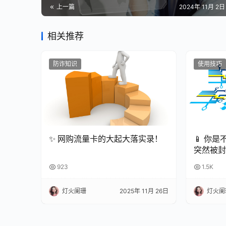
上一篇
2024年 11月 2日 
相关推荐
防诈知识
使用技巧
✨ 网购流量卡的大起大落实录！
📱 你
突然被封
来越严格
923
1.5K
招！今天
人标记会
灯火阑珊
2025年 11月 26日
灯火阑