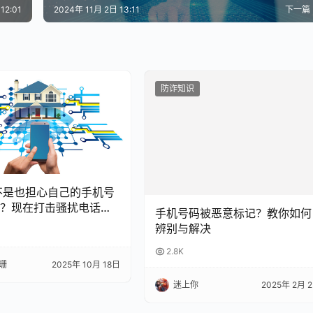
12:01
2024年 11月 2日 13:11
下一篇
防诈知识
是不是也担心自己的手机号
手机号码被恶意标记？教你如何
？现在打击骚扰电话越
辨别与解决
，一不小心就可能中
2.8K
就来聊聊，到底被多少
封号？又该怎么避免？
珊
2025年 10月 18日
迷上你
2025年 2月 