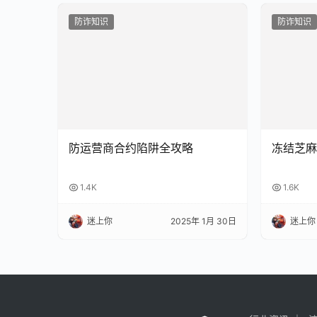
防诈知识
防诈知识
防运营商合约陷阱全攻略
冻结芝麻
1.4K
1.6K
迷上你
2025年 1月 30日
迷上你