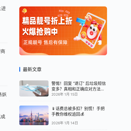
上进
营商
最新文章
警惕！回复 “退订” 后垃圾短信
变多？真相和正确应对方法都
在这
路妖
2026年 1月 15日
📱话费总被多扣？别慌！手把
手教你维权追回💰
完成
2026年 1月 14日