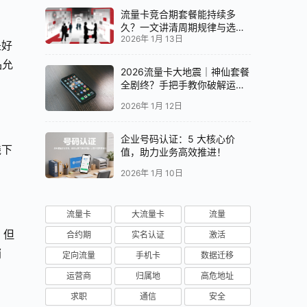
流量卡竞合期套餐能持续多
久？一文讲清周期规律与选卡
2026年 1月 13日
时机
是好
品允
2026流量卡大地震｜神仙套餐
全剧终？手把手教你破解运营
商“合谋”内幕！📱💥
2026年 1月 12日
企业号码认证：5 大核心价
线下
值，助力业务高效推进！
2026年 1月 10日
流量卡
大流量卡
流量
，但
合约期
实名认证
激活
消
定向流量
手机卡
数据迁移
运营商
归属地
高危地址
求职
通信
安全