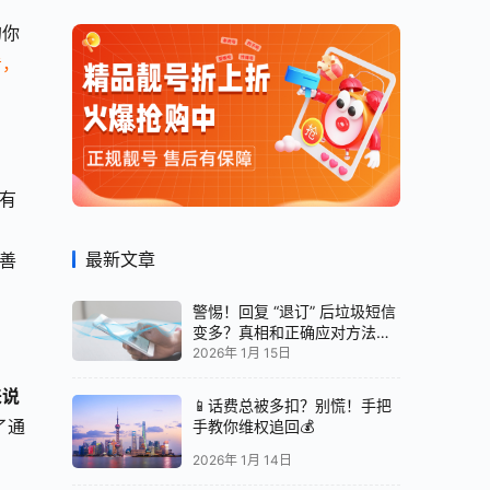
的你
看，
有
最新文章
善
警惕！回复 “退订” 后垃圾短信
变多？真相和正确应对方法都
在这
2026年 1月 15日
来说
📱话费总被多扣？别慌！手把
了通
手教你维权追回💰
2026年 1月 14日