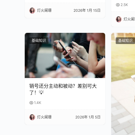
2.5K
灯火阑珊
2026年 1月 15日
灯火阑
基础知识
基础知识
销号还分主动和被动？差别可大
了！💡
1.4K
灯火阑珊
2026年 1月 5日