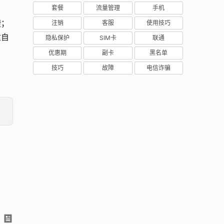
套餐
流量管理
手机
捷；
注销
客服
使用技巧
适自
隐私保护
SIM卡
联通
优惠期
副卡
黑名单
技巧
故障
电信诈骗