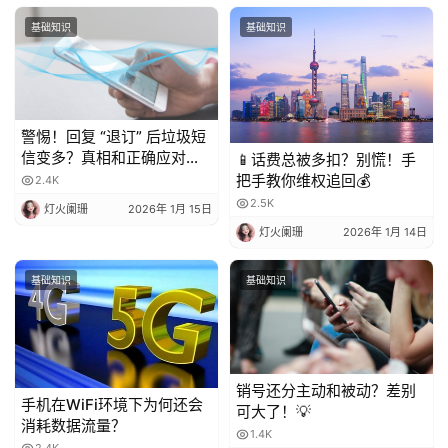
基础知识
基础知识
警惕！回复 “退订” 后垃圾短
信变多？真相和正确应对方
📱话费总被多扣？别慌！手
法都在这
把手教你维权追回💰
2.4K
2.5K
灯火阑珊
2026年 1月 15日
灯火阑珊
2026年 1月 14日
基础知识
基础知识
销号还分主动和被动？差别
手机在WiFi环境下为何还会
可大了！💡
消耗数据流量？
1.4K
2.4K