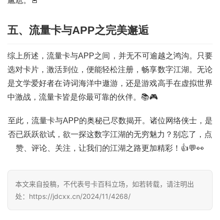
尴尬。🚨
登录
注册
流
五、流量卡与APP之完美邂逅
量
卡
推
综上所述，流量卡与APP之间，并无不可逾越之鸿沟。只要
荐
选对卡片，激活到位，便能轻松注册，畅享数字江湖。无论
是文学爱好者在诗词海洋中遨游，还是游戏高手在虚拟世界
号
中激战，流量卡皆是你最可靠的伙伴。📚🎮
码
认
至此，流量卡与APP的奥秘已尽数揭开。诸位网络侠士，是
证
否已跃跃欲试，欲一探这数字江湖的无穷魅力？别忘了，点
赞、评论、关注，让我们的江湖之路更加精彩！👍💬👀
增
值
业
本文来自投稿，不代表号卡百科立场，如若转载，请注明出
务
处：https://jdcxx.cn/2024/11/4268/