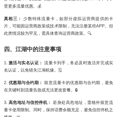
受更多流量优惠。💰
首
页
真相三：
少数特殊流量卡，如部分虚拟运营商提供的卡
片，可能因运营商政策或技术限制，无法注册某些APP。但
号
此类情况较为罕见，需具体查询运营商政策。🔍
卡
百
科
四、江湖中的注意事项
防
1.
激活与实名认证：
流量卡到手，务必及时激活并完成实
诈
名认证，以免错失江湖机缘。🗓️
知
识
2.
优惠期与合约期：
留意流量卡的优惠期与合约期，避免
在关键时刻流量告急或无法更改套餐。🔒
行
业
投稿
3.
高危地址与信控停机：
若身处高危地址，需格外留意流
资
量卡使用限制。同时，保持话费余额充足，避免信控停机之
讯