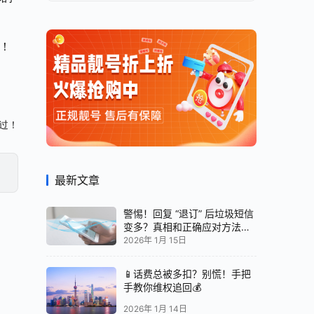
！
错过！
最新文章
警惕！回复 “退订” 后垃圾短信
变多？真相和正确应对方法都
在这
2026年 1月 15日
📱话费总被多扣？别慌！手把
手教你维权追回💰
2026年 1月 14日