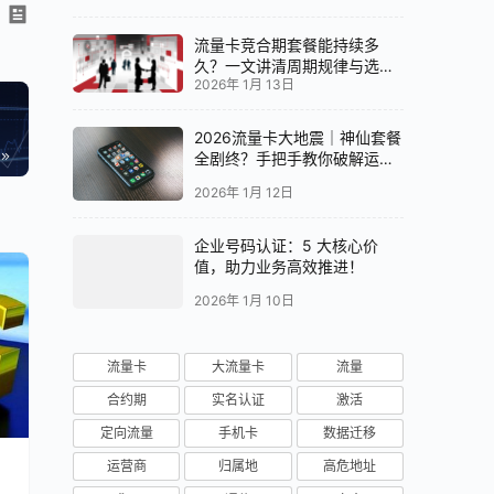
流量卡竞合期套餐能持续多
久？一文讲清周期规律与选卡
2026年 1月 13日
时机
2026流量卡大地震｜神仙套餐
全剧终？手把手教你破解运营
商“合谋”内幕！📱💥
2026年 1月 12日
企业号码认证：5 大核心价
值，助力业务高效推进！
2026年 1月 10日
流量卡
大流量卡
流量
合约期
实名认证
激活
定向流量
手机卡
数据迁移
运营商
归属地
高危地址