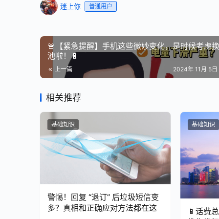
迷上你
普通用户
🚨【紧急提醒】手机这些微妙变化，是时候考虑
池啦！🔋
上一篇
2024年 11月 5日 
相关推荐
基础知识
基础知识
警惕！回复 “退订” 后垃圾短信变
多？真相和正确应对方法都在这
📱话费