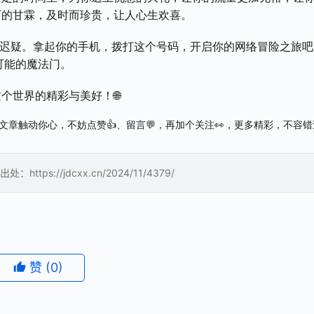
下的甘霖，及时而珍贵，让人心生欢喜。
不要迟疑。拿起你的手机，拨打这个号码，开启你的网络冒险之旅吧
可能的魔法门。
个世界的精彩与美好！🌐
文章触动你心，不妨点赞👍、留言💬，再加个关注👀，更多精彩，不容
://jdcxx.cn/2024/11/4379/
赞
(0)