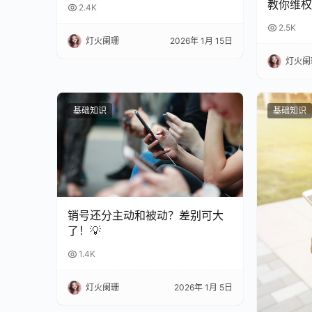
教你维权
2.4K
2.5K
灯火阑珊
2026年 1月 15日
灯火阑
基础知识
基础知识
销号还分主动和被动？差别可大
了！💡
1.4K
灯火阑珊
2026年 1月 5日