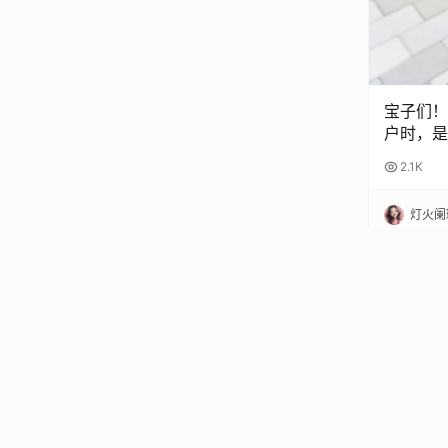
宝子们！
户时，是
扣？😫
2.1K
完再也不
灯火阑
行业资讯
Copyright