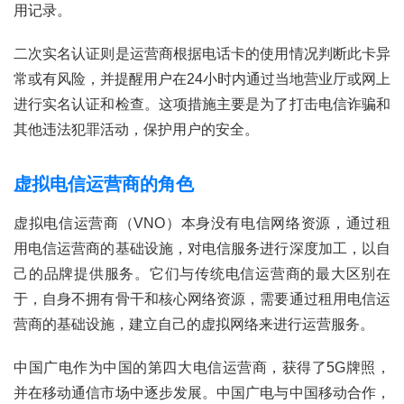
登录
注册
用记录。
流
量
二次实名认证则是运营商根据电话卡的使用情况判断此卡异
卡
常或有风险，并提醒用户在24小时内通过当地营业厅或网上
推
荐
进行实名认证和检查。这项措施主要是为了打击电信诈骗和
其他违法犯罪活动，保护用户的安全。
号
码
虚拟电信运营商的角色
认
证
虚拟电信运营商（VNO）本身没有电信网络资源，通过租
用电信运营商的基础设施，对电信服务进行深度加工，以自
增
己的品牌提供服务。它们与传统电信运营商的最大区别在
值
于，自身不拥有骨干和核心网络资源，需要通过租用电信运
业
营商的基础设施，建立自己的虚拟网络来进行运营服务。
务
中国广电作为中国的第四大电信运营商，获得了5G牌照，
并在移动通信市场中逐步发展。中国广电与中国移动合作，