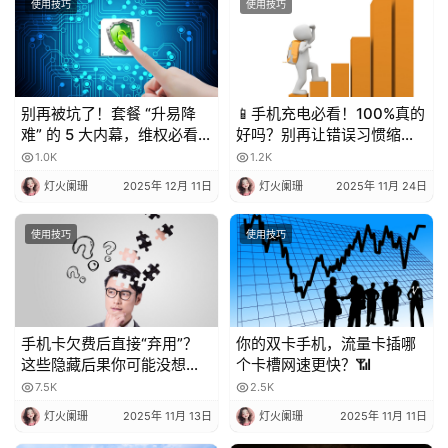
使用技巧
使用技巧
别再被坑了！套餐 “升易降
📱手机充电必看！100%真的
难” 的 5 大内幕，维权必看
好吗？别再让错误习惯缩短
💥
电池寿命！
1.0K
1.2K
灯火阑珊
2025年 12月 11日
灯火阑珊
2025年 11月 24日
使用技巧
使用技巧
手机卡欠费后直接“弃用”？
你的双卡手机，流量卡插哪
这些隐藏后果你可能没想
个卡槽网速更快？📶
到！
7.5K
2.5K
灯火阑珊
2025年 11月 13日
灯火阑珊
2025年 11月 11日