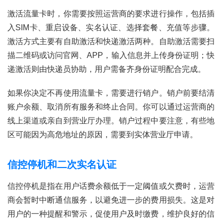
首
激活流量卡时，你需要按照运营商的要求进行操作，包括插
页
入SIM卡、重启设备、实名认证、选择套餐、充值等步骤。
激活方式主要有自助激活和快递激活两种。自助激活需要扫
号
卡
描二维码或访问官网、APP，输入信息并上传身份证明；快
百
递激活则由快递员协助，用户需备齐身份证明配合完成。
科
如果你决定不再使用流量卡，需要进行销户。销户前要结清
防
账户余额、取消所有服务和终止合同。你可以通过运营商的
诈
线上渠道或亲自到营业厅办理。销户过程中要注意，有些地
知
区可能因为高危地址的原因，需要到实体营业厅申请。
识
信控停机和二次实名认证
行
业
投稿
信控停机是指在用户话费余额低于一定阈值或欠费时，运营
资
商会暂时中断通信服务，以避免进一步的费用损失。这是对
讯
用户的一种提醒和警示，促使用户及时缴费，维护良好的信