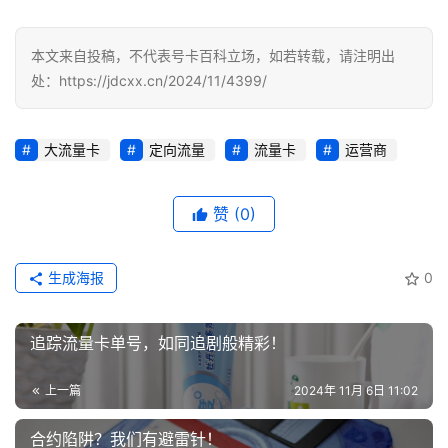
号
码
本文来自投稿，不代表号卡百科立场，如若转载，请注明出
认
处：https://jdcxx.cn/2024/11/4399/
证
增
大流量卡
定向流量
流量卡
运营商
值
业
赞
(0)
务
生成海报
0
追踪流量卡单号，如同追剧般精彩！
上一篇
2024年 11月 6日 11:02
合约陷阱？我们有避雷针！