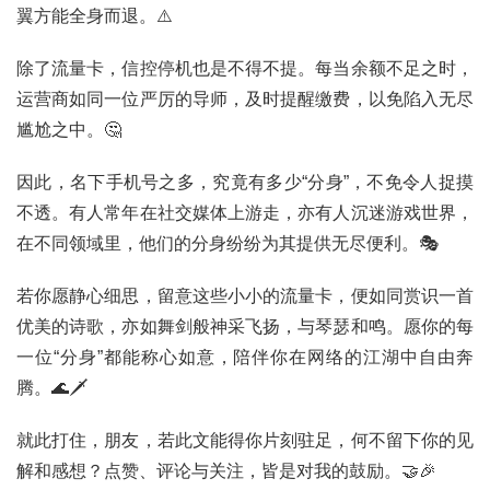
科
翼方能全身而退。⚠️
除了流量卡，信控停机也是不得不提。每当余额不足之时，
防
诈
运营商如同一位严厉的导师，及时提醒缴费，以免陷入无尽
知
尴尬之中。🤔
识
因此，名下手机号之多，究竟有多少“分身”，不免令人捉摸
行
不透。有人常年在社交媒体上游走，亦有人沉迷游戏世界，
业
投稿
在不同领域里，他们的分身纷纷为其提供无尽便利。🎭
资
讯
若你愿静心细思，留意这些小小的流量卡，便如同赏识一首
优美的诗歌，亦如舞剑般神采飞扬，与琴瑟和鸣。愿你的每
登录
注册
流
一位“分身”都能称心如意，陪伴你在网络的江湖中自由奔
量
腾。🌊🗡️
卡
推
就此打住，朋友，若此文能得你片刻驻足，何不留下你的见
荐
解和感想？点赞、评论与关注，皆是对我的鼓励。🤝🎉