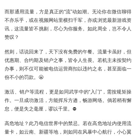
而那通用流量，方是真正的“流”动如潮。无论你在微信聊得
不亦乐乎，或在视频网站里横扫千军，亦或浏览最新游戏资
讯，这流量皆不挑剔，尽心为你服务。如此周全，岂不令人
赞叹？
然则，话说回来了，天下没有免费的午餐。流量卡虽好，但
优惠期、合约期及销户之事，皆令人生畏。若机主未按契约
办事，则不仅可能被电信运营商扣以违约之名，甚至面临一
份不小的罚款。😬
激活、销户等流程，更是如同武学中的“入门”，需按规矩操
首
作。一旦成功激活，方能挥斥方遒，畅游网络。倘若稍有懈
页
怠，便是失之毫厘，谬以千里。⛔
号
高危地址？此乃电信世界中的禁忌。若在高危地址内使用流
卡
百
量卡，如云南、新疆等地，则如同在风暴中心航行，小心翼