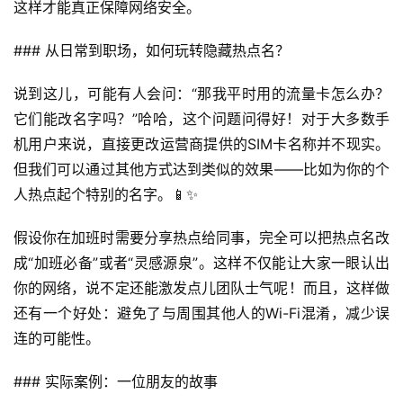
这样才能真正保障网络安全。
### 从日常到职场，如何玩转隐藏热点名？
首
说到这儿，可能有人会问：“那我平时用的流量卡怎么办？
页
它们能改名字吗？”哈哈，这个问题问得好！对于大多数手
机用户来说，直接更改运营商提供的SIM卡名称并不现实。
号
但我们可以通过其他方式达到类似的效果——比如为你的个
卡
人热点起个特别的名字。📱✨
百
科
假设你在加班时需要分享热点给同事，完全可以把热点名改
成“加班必备”或者“灵感源泉”。这样不仅能让大家一眼认出
防
你的网络，说不定还能激发点儿团队士气呢！而且，这样做
诈
还有一个好处：避免了与周围其他人的Wi-Fi混淆，减少误
知
连的可能性。
识
### 实际案例：一位朋友的故事
行