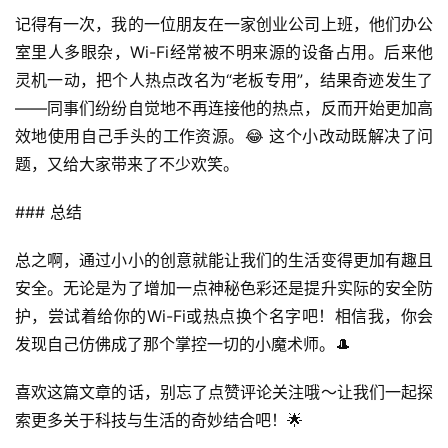
业
投稿
记得有一次，我的一位朋友在一家创业公司上班，他们办公
资
室里人多眼杂，Wi-Fi经常被不明来源的设备占用。后来他
讯
灵机一动，把个人热点改名为“老板专用”，结果奇迹发生了
登录
注册
——同事们纷纷自觉地不再连接他的热点，反而开始更加高
流
效地使用自己手头的工作资源。😂 这个小改动既解决了问
量
卡
题，又给大家带来了不少欢笑。
推
荐
### 总结
总之啊，通过小小的创意就能让我们的生活变得更加有趣且
号
安全。无论是为了增加一点神秘色彩还是提升实际的安全防
码
认
护，尝试着给你的Wi-Fi或热点换个名字吧！相信我，你会
证
发现自己仿佛成了那个掌控一切的小魔术师。🎩
喜欢这篇文章的话，别忘了点赞评论关注哦～让我们一起探
增
值
索更多关于科技与生活的奇妙结合吧！🌟
业