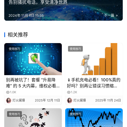
告别骚扰电话，享受清净世界
2024年 11月 6日 15:55
下一篇
相关推荐
使用技巧
使用技巧
别再被坑了！套餐 “升易降
📱手机充电必看！100%真的
难” 的 5 大内幕，维权必看
好吗？别再让错误习惯缩短
💥
电池寿命！
1.0K
1.2K
灯火阑珊
2025年 12月 11日
灯火阑珊
2025年 11月 24日
使用技巧
使用技巧