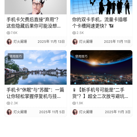
手机卡欠费后直接“弃用”？
你的双卡手机，流量卡插哪
这些隐藏后果你可能没想
个卡槽网速更快？📶
到！
7.6K
2.5K
灯火阑珊
2025年 11月 13日
灯火阑珊
2025年 11月 11日
使用技巧
使用技巧
手机卡“休眠”与“苏醒”：一篇
📱【新手机号可能是“二手
让你轻松掌握停复机与挂失
货”？】超全二次放号避坑指
的科普指南
南，附完美处理攻略！✨
2.3K
1.9K
灯火阑珊
2025年 11月 5日
灯火阑珊
2025年 11月 3日