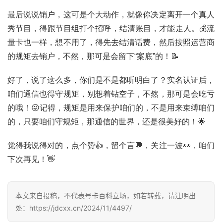
最后说说销户，这可是个大动作，就像你决定离开一个真人
登录
注册
流
秀节目，得跟节目组打个招呼，结清账目，才能走人。💰流
量
量卡也一样，想不用了，得先去结清话费，然后按照运营商
卡
的规矩去销户，不然，那可是会留下“案底”的！📝
推
荐
好了，说了这么多，你们是不是都听明白了？实名认证后，
咱们通信也得守规矩，别想着钻空子，不然，那可是会吃亏
号
的哦！😜记得，规矩是用来保护咱们的，不是用来束缚咱们
码
的，只要咱们守规矩，那通信的世界，还是很美好的！🌟
认
证
觉得我说得对的，点个赞👍，留个言💬，关注一波👀，咱们
下次再见！👋
增
值
业
本文来自投稿，不代表号卡百科立场，如若转载，请注明出
务
处：https://jdcxx.cn/2024/11/4497/