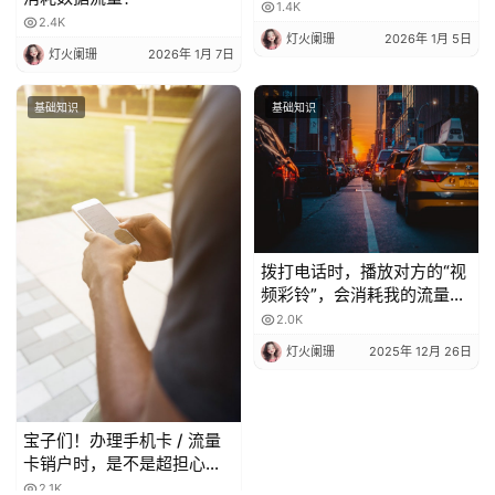
1.4K
2.4K
灯火阑珊
2026年 1月 5日
灯火阑珊
2026年 1月 7日
基础知识
基础知识
拨打电话时，播放对方的“视
频彩铃”，会消耗我的流量
吗？
2.0K
灯火阑珊
2025年 12月 26日
宝子们！办理手机卡 / 流量
卡销户时，是不是超担心当
月月租白扣？😫 今天整理了
2.1K