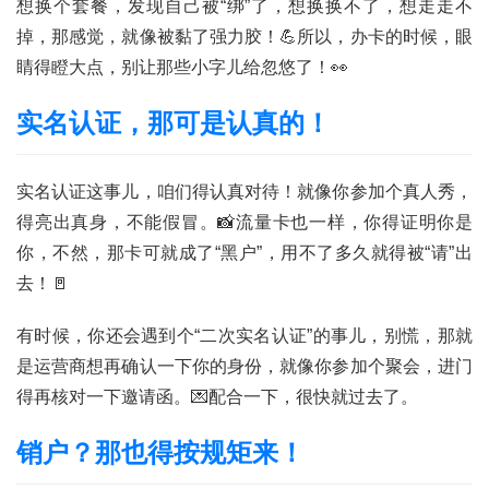
想换个套餐，发现自己被“绑”了，想换换不了，想走走不
掉，那感觉，就像被黏了强力胶！💪所以，办卡的时候，眼
首
睛得瞪大点，别让那些小字儿给忽悠了！👀
页
实名认证，那可是认真的！
号
卡
百
实名认证这事儿，咱们得认真对待！就像你参加个真人秀，
科
得亮出真身，不能假冒。📸流量卡也一样，你得证明你是
你，不然，那卡可就成了“黑户”，用不了多久就得被“请”出
防
去！🚪
诈
知
有时候，你还会遇到个“二次实名认证”的事儿，别慌，那就
识
是运营商想再确认一下你的身份，就像你参加个聚会，进门
得再核对一下邀请函。💌配合一下，很快就过去了。
行
业
投稿
销户？那也得按规矩来！
资
讯