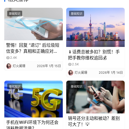
基础知识
基础知识
警惕！回复 “退订” 后垃圾短
信变多？真相和正确应对方
📱话费总被多扣？别慌！手
法都在这
把手教你维权追回💰
2.4K
2.5K
灯火阑珊
2026年 1月 15日
灯火阑珊
2026年 1月 14日
基础知识
基础知识
销号还分主动和被动？差别
手机在WiFi环境下为何还会
可大了！💡
消耗数据流量？