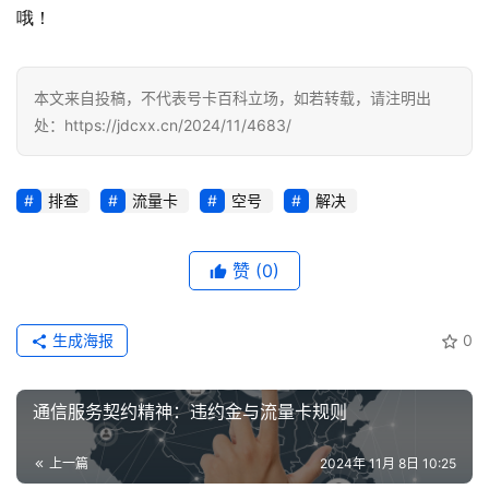
务
哦！
本文来自投稿，不代表号卡百科立场，如若转载，请注明出
处：https://jdcxx.cn/2024/11/4683/
排查
流量卡
空号
解决
赞
(0)
生成海报
0
通信服务契约精神：违约金与流量卡规则
上一篇
2024年 11月 8日 10:25