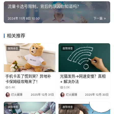
流量卡选号限制，背后的原因你知道吗？
2024年 11月 8日 10:50
下一篇
相关推荐
故障排查
故障排查
手机卡丢了慌到哭？异地补
光猫发热→网速变慢？真相
卡保姆级攻略来了！
+ 解决办法
5.4K
3.0K
灯火阑珊
2025年 12月 31日
灯火阑珊
2025年 12月 30日
故障排查
故障排查