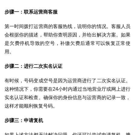
步骤一：联系运营商客服
第一时间拨打运营商的客服热线，说明你的情况。客服人员
首
会根据你的描述，帮助你查明原因，并给出解决方案。如果
页
是欠费停机导致的空号，补缴欠费后通常可以恢复正常使
用。
号
卡
步骤二：进行二次实名认证
百
科
有时候，号码变成空号是因为运营商进行了二次实名认证。
这种情况下，你需要在24小时内通过当地营业厅或网上进行
防
实名认证和检查。确保你的身份信息与运营商的记录一致，
诈
这样才能顺利恢复号码。
知
识
步骤三：申请复机
行
如果上述方法都无法解决问题，你还可以尝试申请复机。携