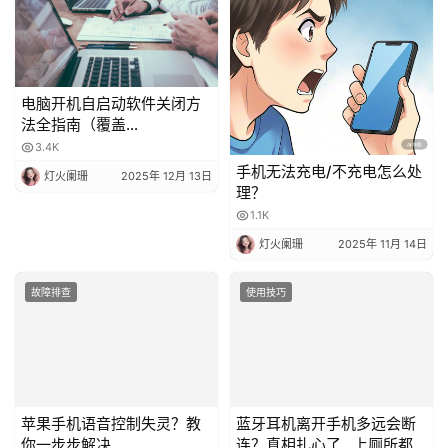
电脑开机自启动软件关闭方
法全指南（覆盖
Windows/macOS，含系统
3.4K
自带 + 第三方工具）
手机无法充电/不充电怎么处
灯火阑珊
2025年 12月 13日
理？
1.1K
灯火阑珊
2025年 11月 14日
故障排查
使用技巧
苹果手机语音控制失灵？教
蓝牙耳机离开手机多远会断
你一步步解决
连？真相扎心了…上厕所都