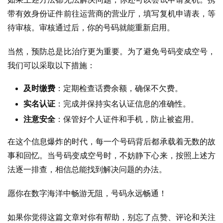
业
投稿
带有效身份证件前往运营商的营业厅，填写复机申请表，等
资
待审核。审核通过后，你的号码就能重新启用。
讯
登录
注册
当然，预防总是比治疗更为重要。为了避免号码变成空号，
流
我们可以采取以下措施：
量
卡
及时缴费
：定期检查话费余额，确保不欠费。
推
荐
实名认证
：完成并保持实名认证信息的准确性。
注意安全
：保管好个人证件和手机，防止被盗用。
号
在这个信息爆炸的时代，每一个号码背后都承载着无数的故
码
认
事和回忆。当号码变成空号时，不妨静下心来，按照上述方
证
法逐一排查，相信总能找到解决问题的办法。
愿你在数字海洋中畅游无阻，号码永远畅通！
增
值
如果你觉得这篇文章对你有帮助，别忘了点赞、评论和关注
业