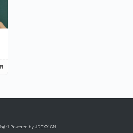
解
0日
3号-1
Powered by
JDCXX.CN