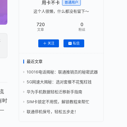
用卡不卡
普通用户
这个人很懒，什么都没有留下～
720
0
文章
粉丝
开
关注
私信
最近文章
10016电话揭秘：联通推销员的秘密武器
5G网速大揭秘：选对套餐不花冤枉钱
流
华为手机数据轻松迁移新手指南
有时
SIM卡锁定不用慌，解锁教程来帮忙
—
联通停机保号，轻松五步走！