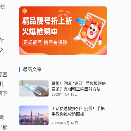
仿佛
付
之
最新文章
要困
警惕！回复 “退订” 后垃圾短信
赴
变多？真相和正确应对方法都
留下
在这
2026年 1月 15日
📱话费总被多扣？别慌！手把
手教你维权追回💰
需
2026年 1月 14日
里那