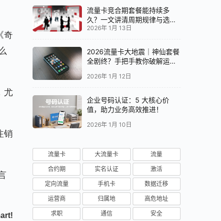
流量卡竞合期套餐能持续多
久？一文讲清周期规律与选卡
2026年 1月 13日
时机
《奇
么
2026流量卡大地震｜神仙套餐
全剧终？手把手教你破解运营
商“合谋”内幕！📱💥
2026年 1月 12日
，尤
企业号码认证：5 大核心价
。
值，助力业务高效推进！
2026年 1月 10日
注销
流量卡
大流量卡
流量
合约期
实名认证
激活
言
定向流量
手机卡
数据迁移
运营商
归属地
高危地址
求职
通信
安全
art!