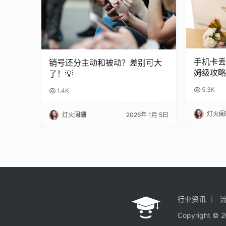
手机卡丢
销号还分主动和被动？差别可大
姆级攻略
了！💡
5.3K
1.4K
灯火阑
灯火阑珊
2026年 1月 5日
行业资讯
Copyright