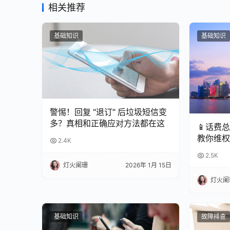
相关推荐
基础知识
基础知识
警惕！回复 “退订” 后垃圾短信变
多？真相和正确应对方法都在这
📱话费
教你维权
2.4K
2.5K
灯火阑珊
2026年 1月 15日
灯火阑
基础知识
故障排查