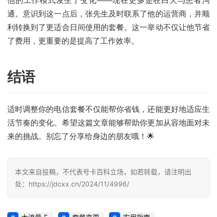
他的工作模式发生了变化——现在更多是在白天与患者沟
登录
注册
流
通。意识到这一点后，张先生及时联系了他的运营商，并顺
量
利转换到了更适合日间使用的套餐。这一举动不仅让他节省
卡
了费用，更重要的是提高了工作效率。
推
荐
结语
号
码
认
适时调整你的电信套餐不仅能帮你省钱，还能更好地适应生
证
活节奏的变化。希望这篇文章能够帮助你更加从容地面对未
来的挑战。别忘了分享给身边的朋友哦！🌟
增
值
业
本文来自投稿，不代表号卡百科立场，如若转载，请注明出
务
处：https://jdcxx.cn/2024/11/4996/