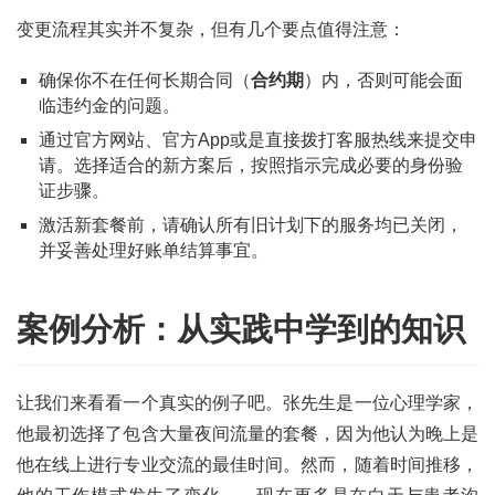
首
变更流程其实并不复杂，但有几个要点值得注意：
页
确保你不在任何长期合同（
合约期
）内，否则可能会面
号
临违约金的问题。
卡
通过官方网站、官方App或是直接拨打客服热线来提交申
百
请。选择适合的新方案后，按照指示完成必要的身份验
科
证步骤。
激活新套餐前，请确认所有旧计划下的服务均已关闭，
防
并妥善处理好账单结算事宜。
诈
知
识
案例分析：从实践中学到的知识
行
让我们来看看一个真实的例子吧。张先生是一位心理学家，
业
投稿
资
他最初选择了包含大量夜间流量的套餐，因为他认为晚上是
讯
他在线上进行专业交流的最佳时间。然而，随着时间推移，