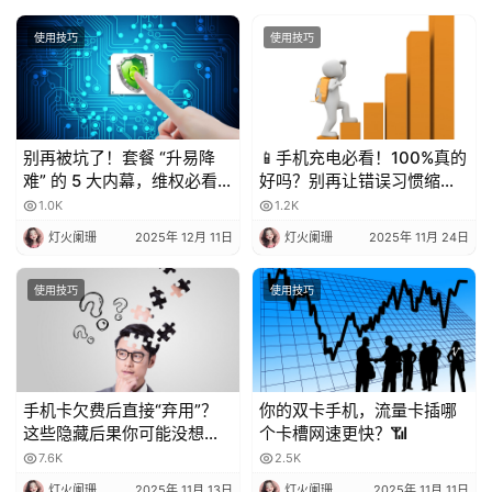
使用技巧
使用技巧
别再被坑了！套餐 “升易降
📱手机充电必看！100%真的
难” 的 5 大内幕，维权必看
好吗？别再让错误习惯缩短
💥
电池寿命！
1.0K
1.2K
灯火阑珊
2025年 12月 11日
灯火阑珊
2025年 11月 24日
使用技巧
使用技巧
手机卡欠费后直接“弃用”？
你的双卡手机，流量卡插哪
这些隐藏后果你可能没想
个卡槽网速更快？📶
到！
7.6K
2.5K
灯火阑珊
2025年 11月 13日
灯火阑珊
2025年 11月 11日