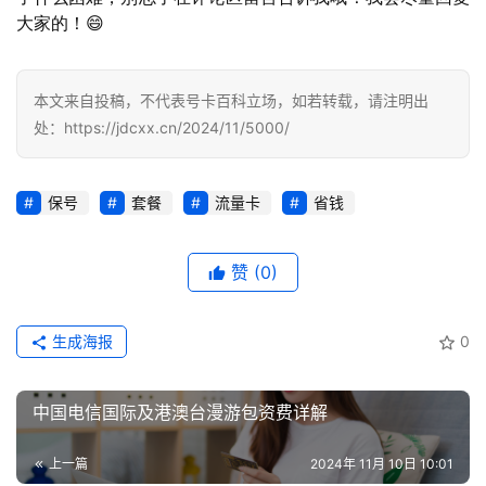
业
大家的！😄
投稿
资
讯
本文来自投稿，不代表号卡百科立场，如若转载，请注明出
登录
注册
处：https://jdcxx.cn/2024/11/5000/
流
量
卡
保号
套餐
流量卡
省钱
推
荐
赞
(0)
号
码
生成海报
0
认
证
中国电信国际及港澳台漫游包资费详解
增
值
上一篇
2024年 11月 10日 10:01