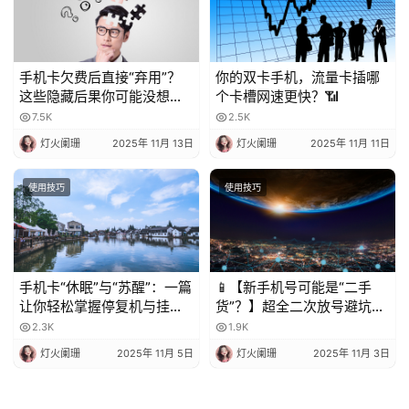
手机卡欠费后直接“弃用”？
你的双卡手机，流量卡插哪
这些隐藏后果你可能没想
个卡槽网速更快？📶
到！
7.5K
2.5K
灯火阑珊
2025年 11月 13日
灯火阑珊
2025年 11月 11日
使用技巧
使用技巧
手机卡“休眠”与“苏醒”：一篇
📱【新手机号可能是“二手
让你轻松掌握停复机与挂失
货”？】超全二次放号避坑指
的科普指南
南，附完美处理攻略！✨
2.3K
1.9K
灯火阑珊
2025年 11月 5日
灯火阑珊
2025年 11月 3日