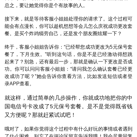
总之，要让她觉得你是个有故事的人。
接下来，就是等待客服小姐姐处理你的请求了。这个过程可
能会有点漫长，你可以趁机想想等会儿怎么庆祝成功更改套
餐。是买个炸鸡犒劳自己，还是发个朋友圈炫耀一下？
首
页
终于，客服小姐姐告诉你：“已经帮您成功更改为5元保号套
餐了，下月生效。”听到这句话，你是不是已经激动得想跳
号
起来了？别急，还有最后一步，那就是确认一下更改是否成
卡
功。你可以问问客服小姐姐：“请问我怎么确认套餐已经更
百
改成功了呢？”她会告诉你查看方法，比如发送短信或者登
科
录APP查看。
防
就这样，通过简单的几步操作，你就成功地把你的中
诈
国电信号卡改成了5元保号套餐。是不是觉得既省钱
知
又方便呢？那就赶紧试试吧！
识
哦对了，如果你觉得这个过程中有什么好玩的事情或者遇到
行
了什么困难，别忘了在评论区留言告诉我哦！我会尽量回复