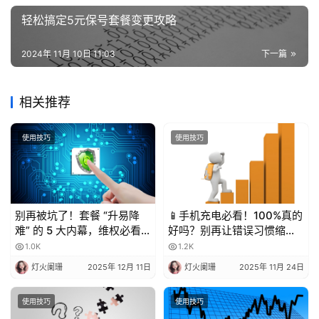
业
务
轻松搞定5元保号套餐变更攻略
2024年 11月 10日 11:03
下一篇
相关推荐
使用技巧
使用技巧
别再被坑了！套餐 “升易降
📱手机充电必看！100%真的
难” 的 5 大内幕，维权必看
好吗？别再让错误习惯缩短
💥
电池寿命！
1.0K
1.2K
灯火阑珊
2025年 12月 11日
灯火阑珊
2025年 11月 24日
使用技巧
使用技巧