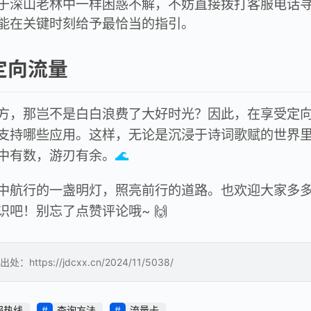
于深山老林中一样困惑不解，不妨直接拨打客服电话
能在关键时刻给予最恰当的指引。
定向流量
方，那岂不是白白浪费了大好时光？因此，在享受定
支持哪些应用。这样，无论是沉浸于诗词歌赋的世界
中有数，游刃有余。
🌊
中航行的一盏明灯，照亮前行的道路。也欢迎大家多
吧！别忘了点赞评论哦~ 🙌
://jdcxx.cn/2024/11/5038/
服热线
查询方法
流量卡