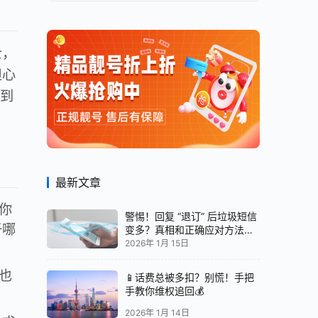
士，
担心
到
最新文章
你
警惕！回复 “退订” 后垃圾短信
于哪
变多？真相和正确应对方法都
在这
2026年 1月 15日
也
📱话费总被多扣？别慌！手把
手教你维权追回💰
。
2026年 1月 14日