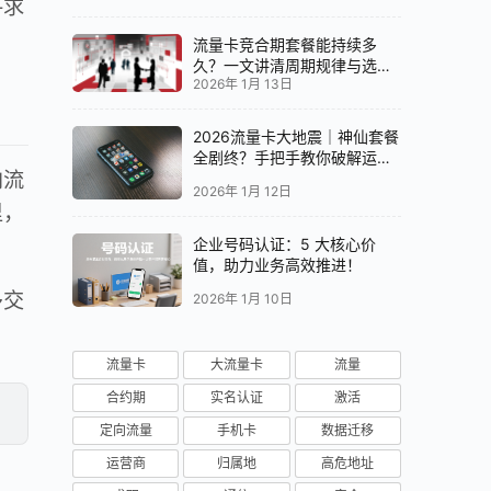
寻求
流量卡竞合期套餐能持续多
久？一文讲清周期规律与选卡
2026年 1月 13日
时机
2026流量卡大地震｜神仙套餐
全剧终？手把手教你破解运营
向流
商“合谋”内幕！📱💥
2026年 1月 12日
里，
企业号码认证：5 大核心价
值，助力业务高效推进！
多交
2026年 1月 10日
流量卡
大流量卡
流量
合约期
实名认证
激活
定向流量
手机卡
数据迁移
运营商
归属地
高危地址