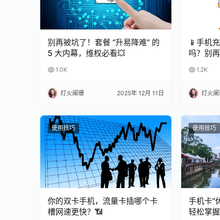
别再被坑了！套餐 “升易降难” 的
📱手机
5 大内幕，维权必看💥
吗？别再
命！
1.0K
1.2K
灯火阑珊
2025年 12月 11日
灯火阑
使用技巧
使用技巧
你的双卡手机，流量卡插哪个卡
手机卡“
槽网速更快？📶
轻松掌握