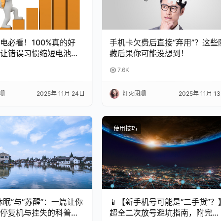
充电必看！100%真的好
手机卡欠费后直接“弃用”？这些
让错误习惯缩短电池寿
藏后果你可能没想到！
7.6K
珊
2025年 11月 24日
灯火阑珊
2025年 11月 1
使用技巧
休眠”与“苏醒”：一篇让你
📱【新手机号可能是“二手货”？
停复机与挂失的科普指
超全二次放号避坑指南，附完美