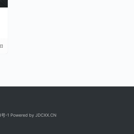
7日
3号-1
Powered by
JDCXX.CN