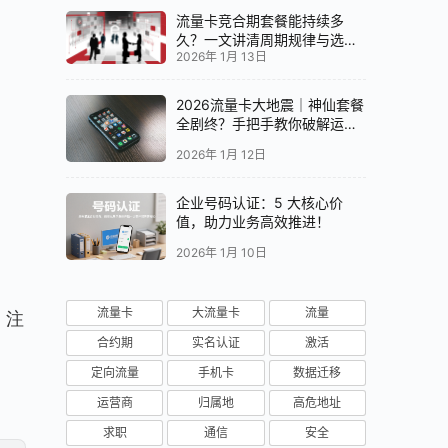
流量卡竞合期套餐能持续多
久？一文讲清周期规律与选卡
2026年 1月 13日
时机
2026流量卡大地震｜神仙套餐
全剧终？手把手教你破解运营
商“合谋”内幕！📱💥
2026年 1月 12日
企业号码认证：5 大核心价
值，助力业务高效推进！
2026年 1月 10日
流量卡
大流量卡
流量
合约期
实名认证
激活
定向流量
手机卡
数据迁移
运营商
归属地
高危地址
求职
通信
安全