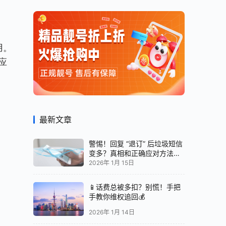
应
最新文章
警惕！回复 “退订” 后垃圾短信
变多？真相和正确应对方法都
在这
2026年 1月 15日
📱话费总被多扣？别慌！手把
手教你维权追回💰
2026年 1月 14日