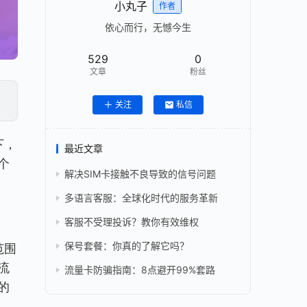
小丸子
作者
依心而行，无憾今生
529
0
文章
粉丝
关注
私信
最近文章
个
解决SIM卡接触不良导致的信号问题
多语言客服：全球化时代的服务革新
客服不受理投诉？教你有效维权
保号套餐：你真的了解它吗？
流
流量卡防骗指南：8点避开99%套路
的