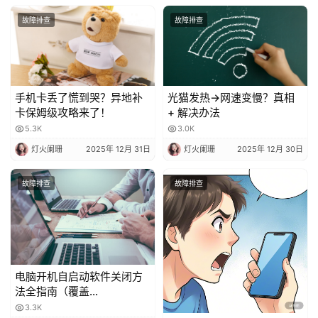
故障排查
故障排查
手机卡丢了慌到哭？异地补
光猫发热→网速变慢？真相
卡保姆级攻略来了！
+ 解决办法
5.3K
3.0K
灯火阑珊
2025年 12月 31日
灯火阑珊
2025年 12月 30日
故障排查
故障排查
电脑开机自启动软件关闭方
法全指南（覆盖
Windows/macOS，含系统
3.3K