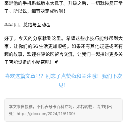
来是他的手机系统版本太低了。升级之后，一切就恢复正常
登录
注册
流
了。所以说，细节决定成败啊！
量
卡
### 四、总结与互动👏
推
荐
好了，今天的分享就到这里。希望这些小技巧能够帮到大
家，让你们的5G生活更加顺畅。如果还有其他疑惑或者有
号
趣的故事，欢迎在评论区留言交流，让我们一起探讨更多关
码
于智能设备的小秘密吧！🌟
认
证
喜欢这篇文章吗？别忘了点赞👍和关注哦！我们下次
见！
增
值
业
本文来自投稿，不代表号卡百科立场，如若转载，请注明出
务
处：https://jdcxx.cn/2024/11/5139/