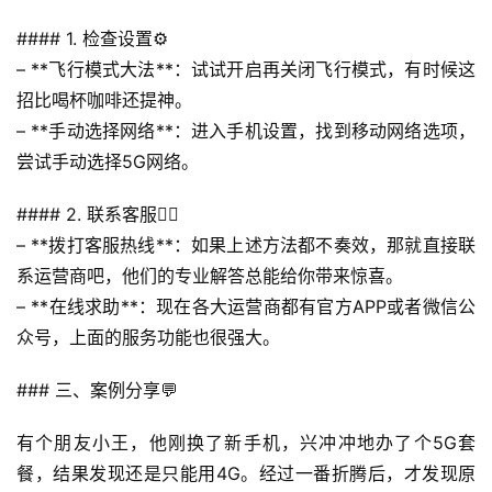
首
#### 1. 检查设置⚙️
页
– **飞行模式大法**：试试开启再关闭飞行模式，有时候这
招比喝杯咖啡还提神。
号
– **手动选择网络**：进入手机设置，找到移动网络选项，
卡
尝试手动选择5G网络。
百
科
#### 2. 联系客服💁‍♀️
– **拨打客服热线**：如果上述方法都不奏效，那就直接联
防
诈
系运营商吧，他们的专业解答总能给你带来惊喜。
知
– **在线求助**：现在各大运营商都有官方APP或者微信公
识
众号，上面的服务功能也很强大。
行
### 三、案例分享💬
业
投稿
资
有个朋友小王，他刚换了新手机，兴冲冲地办了个5G套
讯
餐，结果发现还是只能用4G。经过一番折腾后，才发现原