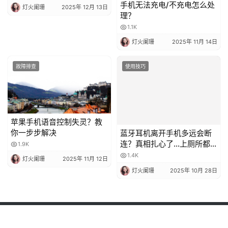
自带 + 第三方工具）
手机无法充电/不充电怎么处
灯火阑珊
2025年 12月 13日
理？
1.1K
灯火阑珊
2025年 11月 14日
故障排查
使用技巧
苹果手机语音控制失灵？教
蓝牙耳机离开手机多远会断
你一步步解决
连？真相扎心了…上厕所都
不敢把手机放客厅！
1.9K
1.4K
灯火阑珊
2025年 11月 12日
灯火阑珊
2025年 10月 28日
Copyright © 2024-2026 深圳市创享信息科技有限公司 版权所有
粤ICP备
2023080263号-1
Powered by
JDCXX.CN