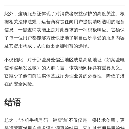
知
识
此外，这项服务还体现了对消费者权益保护的高度关注。根
据相关法律法规，运营商有责任向用户提供清晰透明的服务
行
信息。一键查询功能正是对此要求的一种积极响应。它确保
业
投稿
了每一位用户都能够方便快捷地了解自己所享受的服务内容
资
及其费用构成，从而做出更加明智的选择。
讯
不仅如此，对于那些身处偏远地区或是高危地址（如某些电
登录
注册
流
信诈骗频发区域）的人群而言，该功能同样具有重要意义。
量
它减少了他们前往实体营业厅办理业务的必要性，降低了潜
卡
在的安全风险。
推
荐
结语
号
码
总之，“本机手机号码一键查询”不仅仅是一项技术创新，更
认
证
是运营商对用户需求深刻洞察的结果。它以其简便易用的特