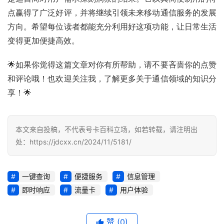
点赢得了广泛好评，并将继续引领未来移动通信服务的发展
增
方向。希望每位读者都能充分利用好这项功能，让日常生活
值
变得更加便捷高效。
业
务
🌟如果你觉得这篇文章对你有所帮助，请不要吝啬你的点赞
和评论哦！也欢迎关注我，了解更多关于通信领域的知识分
享！🌟
本文来自投稿，不代表号卡百科立场，如若转载，请注明出
处：https://jdcxx.cn/2024/11/5181/
一键查询
便捷服务
信息管理
即时响应
流量卡
用户体验
赞
(0)