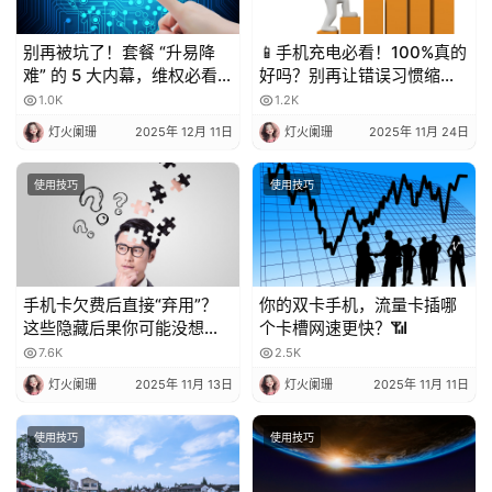
别再被坑了！套餐 “升易降
📱手机充电必看！100%真的
难” 的 5 大内幕，维权必看
好吗？别再让错误习惯缩短
💥
电池寿命！
1.0K
1.2K
灯火阑珊
2025年 12月 11日
灯火阑珊
2025年 11月 24日
使用技巧
使用技巧
手机卡欠费后直接“弃用”？
你的双卡手机，流量卡插哪
这些隐藏后果你可能没想
个卡槽网速更快？📶
到！
7.6K
2.5K
灯火阑珊
2025年 11月 13日
灯火阑珊
2025年 11月 11日
使用技巧
使用技巧