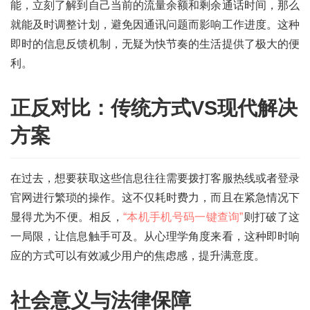
能，立刻了解到自己当前的流量余额和剩余通话时间，那么
就能及时调整计划，避免因通讯问题而影响工作进度。这种
即时的信息反馈机制，无疑为快节奏的生活提供了极大的便
利。
正反对比：传统方式VS现代解决
方案
首
页
在过去，想要获取这些信息往往需要拨打客服热线或者登录
官网进行繁琐的操作。这不仅耗时费力，而且在紧急情况下
号
卡
显得尤为不便。相反，
“本机手机号码一键查询”
则打破了这
百
一局限，让信息触手可及。从心理学角度来看，这种即时响
科
应的方式可以有效减少用户的焦虑感，提升满意度。
防
社会意义与法律保障
诈