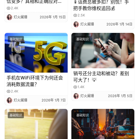
信变多？真相和正确应对方
📱话费总被多扣？别慌！手
法都在这
把手教你维权追回💰
2.4K
2.5K
灯火阑珊
2026年 1月 15日
灯火阑珊
2026年 1月 14日
基础知识
基础知识
销号还分主动和被动？差别
手机在WiFi环境下为何还会
可大了！💡
消耗数据流量？
1.4K
2.4K
灯火阑珊
2026年 1月 5日
灯火阑珊
2026年 1月 7日
基础知识
基础知识