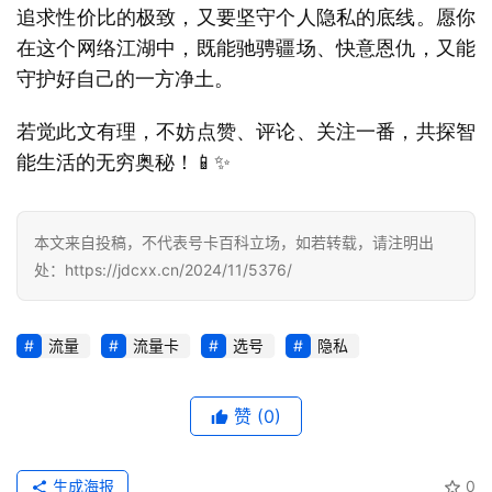
追求性价比的极致，又要坚守个人隐私的底线。愿你
防
诈
在这个网络江湖中，既能驰骋疆场、快意恩仇，又能
知
守护好自己的一方净土。
识
若觉此文有理，不妨点赞、评论、关注一番，共探智
行
能生活的无穷奥秘！📱✨
业
投稿
资
讯
本文来自投稿，不代表号卡百科立场，如若转载，请注明出
处：https://jdcxx.cn/2024/11/5376/
登录
注册
流
量
流量
流量卡
选号
隐私
卡
推
荐
赞
(0)
号
生成海报
0
码