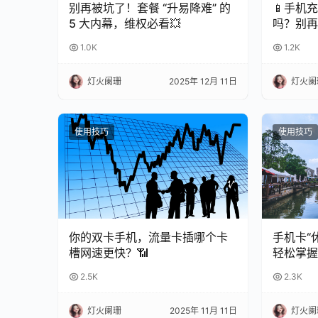
别再被坑了！套餐 “升易降难” 的
📱手机
5 大内幕，维权必看💥
吗？别再
命！
1.0K
1.2K
灯火阑珊
2025年 12月 11日
灯火阑
使用技巧
使用技巧
你的双卡手机，流量卡插哪个卡
手机卡“
槽网速更快？📶
轻松掌握
南
2.5K
2.3K
灯火阑珊
2025年 11月 11日
灯火阑