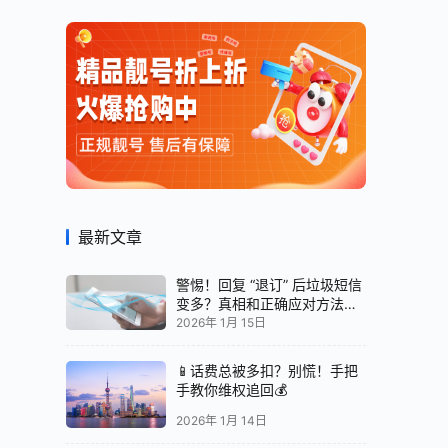
最新文章
警惕！回复 “退订” 后垃圾短信
变多？真相和正确应对方法都
在这
2026年 1月 15日
📱话费总被多扣？别慌！手把
手教你维权追回💰
2026年 1月 14日