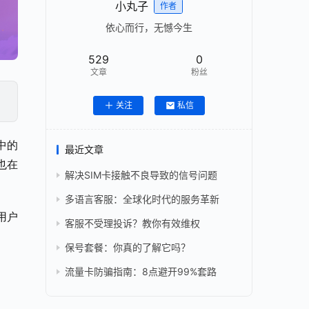
小丸子
作者
依心而行，无憾今生
529
0
文章
粉丝
关注
私信
中的
最近文章
也在
解决SIM卡接触不良导致的信号问题
多语言客服：全球化时代的服务革新
用户
客服不受理投诉？教你有效维权
保号套餐：你真的了解它吗？
流量卡防骗指南：8点避开99%套路