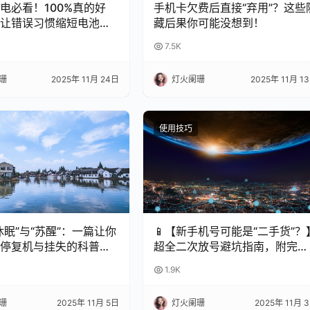
充电必看！100%真的好
手机卡欠费后直接“弃用”？这些
让错误习惯缩短电池寿
藏后果你可能没想到！
7.5K
珊
2025年 11月 24日
灯火阑珊
2025年 11月 1
使用技巧
休眠”与“苏醒”：一篇让你
📱【新手机号可能是“二手货”？
停复机与挂失的科普指
超全二次放号避坑指南，附完美
处理攻略！✨
1.9K
珊
2025年 11月 5日
灯火阑珊
2025年 11月 