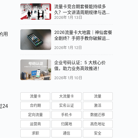
流量卡竞合期套餐能持续多
久？一文讲清周期规律与选卡
2026年 1月 13日
时机
2026流量卡大地震｜神仙套餐
的用
全剧终？手把手教你破解运营
商“合谋”内幕！📱💥
2026年 1月 12日
企业号码认证：5 大核心价
值，助力业务高效推进！
2026年 1月 10日
流量卡
大流量卡
流量
合约期
实名认证
激活
24
定向流量
手机卡
数据迁移
运营商
归属地
高危地址
求职
通信
安全