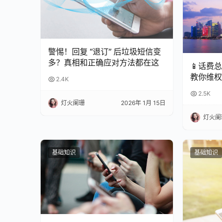
警惕！回复 “退订” 后垃圾短信变
多？真相和正确应对方法都在这
📱话费
教你维权
2.4K
2.5K
灯火阑珊
2026年 1月 15日
灯火阑
基础知识
基础知识