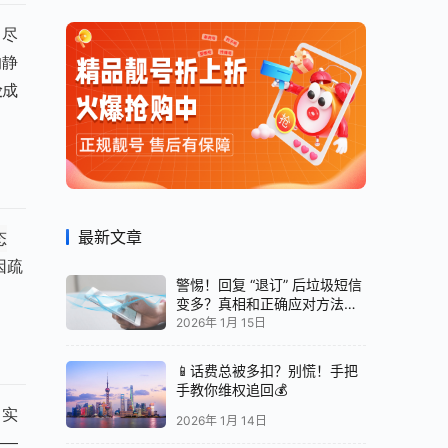
，尽
的静
险
成
最新文章
态
因疏
警惕！回复 “退订” 后垃圾短信
变多？真相和正确应对方法都
在这
2026年 1月 15日
📱话费总被多扣？别慌！手把
手教你维权追回💰
，实
2026年 1月 14日
——