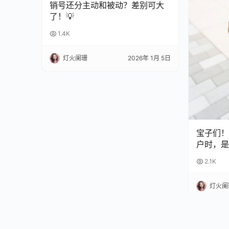
销号还分主动和被动？差别可大
了！💡
1.4K
灯火阑珊
2026年 1月 5日
宝子们！
户时，是
扣？😫
2.1K
完再也不
灯火阑