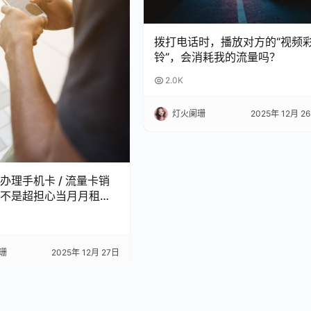
拨打电话时，播放对方的“视频
铃”，会消耗我的流量吗？
2.0K
灯火阑珊
2025年 12月 2
办理手机卡 / 流量卡销
不是超担心当月月租白
 今天整理了超全科普，看
怕被坑啦！
珊
2025年 12月 27日