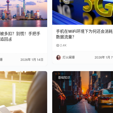
手机在WiFi环境下为何还会消耗
总被多扣？别慌！手把手
数据流量？
追回💰
2.4K
灯火阑珊
2026年 1月 
珊
2026年 1月 14日
基础知识