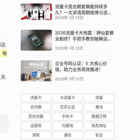
流量卡竞合期套餐能持续多
久？一文讲清周期规律与选卡
2026年 1月 13日
时机
2026流量卡大地震｜神仙套餐
全剧终？手把手教你破解运营
则达
商“合谋”内幕！📱💥
2026年 1月 12日
。
每
企业号码认证：5 大核心价
值，助力业务高效推进！
仅关
2026年 1月 10日
流量卡
大流量卡
流量
合约期
实名认证
激活
定向流量
手机卡
数据迁移
运营商
归属地
高危地址
求职
通信
安全