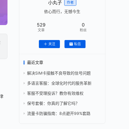
小丸子
作者
依心而行，无憾今生
529
0
文章
粉丝
活
关注
私信
最近文章
解决SIM卡接触不良导致的信号问题
多语言客服：全球化时代的服务革新
客服不受理投诉？教你有效维权
律
保号套餐：你真的了解它吗？
流量卡防骗指南：8点避开99%套路