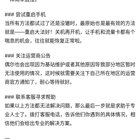
号
### 尝试重启手机
卡
百
当所有方法都试过了还是没辙时，最原始也是最有效的方法
科
就是——重启大法好！关机再开机，让手机和流量卡都有个
喘息的机会，往往就能恢复正常啦。
防
诈
### 关注运营商公告
知
偶尔也会出现因为基站维护或者其他原因导致部分地区暂时
识
无法使用的情况，这时候就需要关注下自己所在地区的运营
商官方通知了，耐心等待就好。
行
业
投稿
### 联系客服寻求帮助
资
如果以上方法都无法解决问题，那么最后一步就是求助于专
讯
业人士了。拨打客服电话，告诉他们你遇到的具体情况，相
信他们会给出专业的解决方案。
登录
注册
流
量
—