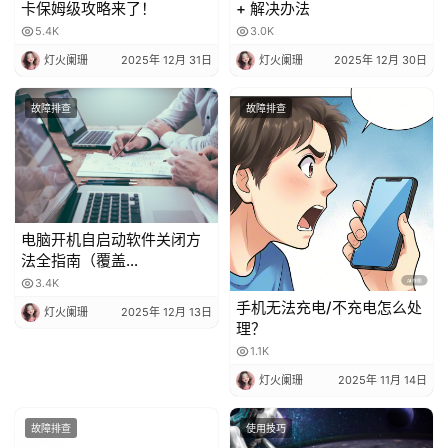
卡保姆级攻略来了！
+ 解决办法
5.4K
3.0K
灯火阑珊
2025年 12月 31日
灯火阑珊
2025年 12月 30日
故障排查
故障排查
电脑开机自启动软件关闭方
法全指南（覆盖
Windows/macOS，含系统
3.4K
自带 + 第三方工具）
手机无法充电/不充电怎么处
灯火阑珊
2025年 12月 13日
理？
1.1K
灯火阑珊
2025年 11月 14日
故障排查
使用技巧