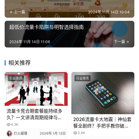
值
业
上一篇
2024年 11月 14日 10:04
务
超低价流量卡陷阱与明智选择指南
2024年 11月 14日 11:06
下一篇
相关推荐
行业资讯
行业资讯
流量卡竞合期套餐能持续多
久？一文讲清周期规律与选
2026流量卡大地震｜神仙套
卡时机
4.3K
餐全剧终？手把手教你破解
运营商“合谋”内幕！📱💥
3.4K
灯火阑珊
2026年 1月 13日