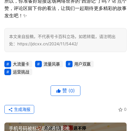
所以，你准备好迎接这场网络世界的“西游记”了吗？🚀 点个
行
赞，评论区留下你的看法，让我们一起期待更多精彩的故事
业
发生吧！✨
投稿
资
讯
本文来自投稿，不代表号卡百科立场，如若转载，请注明出
登录
注册
处：https://jdcxx.cn/2024/11/5442/
流
量
卡
大流量卡
流量风暴
用户双赢
推
运营挑战
荐
号
赞
(0)
码
认
生成海报
0
证
增
手机号码被标记后的通信影响