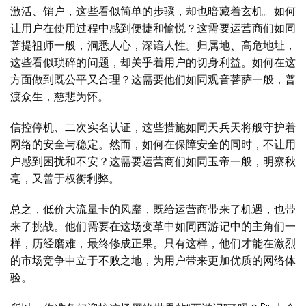
激活、销户，这些看似简单的步骤，却也暗藏着玄机。如何
让用户在使用过程中感到便捷和愉悦？这需要运营商们如同
菩提祖师一般，洞悉人心，深谙人性。归属地、高危地址，
这些看似琐碎的问题，却关乎着用户的切身利益。如何在这
方面做到既公平又合理？这需要他们如同观音菩萨一般，普
渡众生，慈悲为怀。
首
页
信控停机、二次实名认证，这些措施如同天兵天将般守护着
网络的安全与稳定。然而，如何在保障安全的同时，不让用
号
户感到困扰和不安？这需要运营商们如同玉帝一般，明察秋
卡
毫，又善于权衡利弊。
百
科
总之，低价大流量卡的风靡，既给运营商带来了机遇，也带
来了挑战。他们需要在这场变革中如同西游记中的主角们一
防
样，历经磨难，最终修成正果。只有这样，他们才能在激烈
诈
的市场竞争中立于不败之地，为用户带来更加优质的网络体
知
验。
识