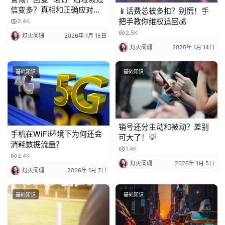
信变多？真相和正确应对方
📱话费总被多扣？别慌！手
法都在这
把手教你维权追回💰
2.4K
2.5K
灯火阑珊
2026年 1月 15日
灯火阑珊
2026年 1月 14日
基础知识
基础知识
销号还分主动和被动？差别
手机在WiFi环境下为何还会
可大了！💡
消耗数据流量？
1.4K
2.4K
灯火阑珊
2026年 1月 5日
灯火阑珊
2026年 1月 7日
基础知识
基础知识