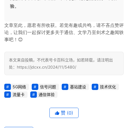
卡
验。
推
荐
文章至此，愿君有所收获。若觉有趣或共鸣，请不吝点赞评
论，让我们一起探讨更多关于通信、文学乃至剑术之趣闻轶
号
事吧！😊
码
认
证
本文来自投稿，不代表号卡百科立场，如若转载，请注明出
处：https://jdcxx.cn/2024/11/5480/
增
值
业
5G网络
信号问题
基站建设
技术优化
务
流量卡
通信体验
赞
(0)