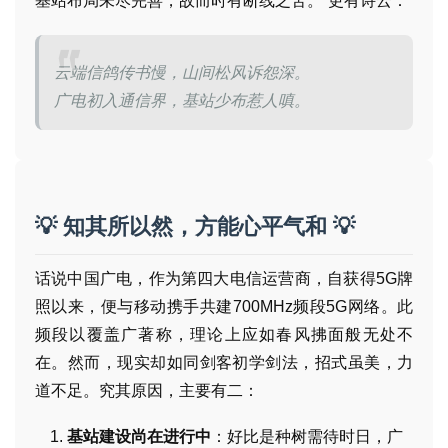
基站布局未尽完善，故而时有断线之苦。”更有诗云：
云端信鸽传书慢，山间松风诉怨深。
广电初入通信界，基站少布惹人嗔。
💡 知其所以然，方能心平气和 💡
话说中国广电，作为第四大电信运营商，自获得5G牌
照以来，便与移动携手共建700MHz频段5G网络。此
频段以覆盖广著称，理论上应如春风拂面般无处不
在。然而，现实却如同剑客初学剑法，招式虽美，力
道不足。究其原因，主要有二：
首
页
基站建设尚在进行中
：好比是种树需待时日，广