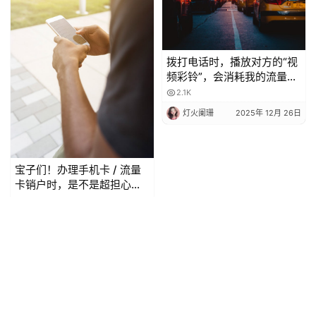
拨打电话时，播放对方的“视
频彩铃”，会消耗我的流量
吗？
2.1K
灯火阑珊
2025年 12月 26日
宝子们！办理手机卡 / 流量
卡销户时，是不是超担心当
月月租白扣？😫 今天整理了
2.1K
超全科普，看完再也不怕被
灯火阑珊
2025年 12月 27日
坑啦！
Copyright © 2024-2026 深圳市创享信息科技有限公司 版权所有
粤ICP备
2023080263号-1
Powered by
JDCXX.CN