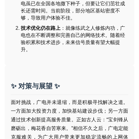
电虽已在全国各地撒下种子，但要让它们茁壮成
长还需时间。当前阶段，部分地区基站密度不
号
够，导致用户体验不佳。
卡
百
技术优化仍在路上
：就像练武之人修炼内功，广
科
电也在不断调整和完善自己的网络技术。随着经
验积累和技术进步，未来信号质量有望大幅提
升。
防
诈
知
识
✨ 对策与展望 ✨
行
业
投稿
面对挑战，广电并未退缩，而是积极寻找解决之道。
资
一方面加大投资力度，加快基站建设步伐；另一方面
讯
通过技术创新提高服务质量。正如古人云：“宝剑锋从
登录
注册
磨砺出，梅花香自苦寒来。”相信不久之后，广电定能
流
量
克服难关，为广大用户带来更加稳定流畅的上网体