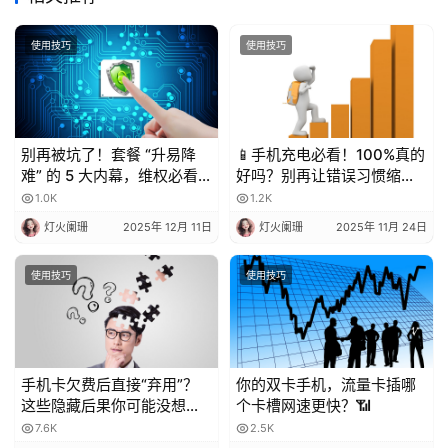
使用技巧
使用技巧
别再被坑了！套餐 “升易降
📱手机充电必看！100%真的
难” 的 5 大内幕，维权必看
好吗？别再让错误习惯缩短
💥
电池寿命！
1.0K
1.2K
灯火阑珊
2025年 12月 11日
灯火阑珊
2025年 11月 24日
使用技巧
使用技巧
手机卡欠费后直接“弃用”？
你的双卡手机，流量卡插哪
这些隐藏后果你可能没想
个卡槽网速更快？📶
到！
7.6K
2.5K