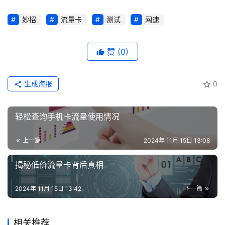
登录
注册
流
妙招
流量卡
测试
网速
量
卡
推
赞
(0)
荐
生成海报
0
号
码
认
轻松查询手机卡流量使用情况
证
上一篇
2024年 11月 15日 13:08
增
揭秘低价流量卡背后真相
值
业
2024年 11月 15日 13:42
下一篇
务
相关推荐