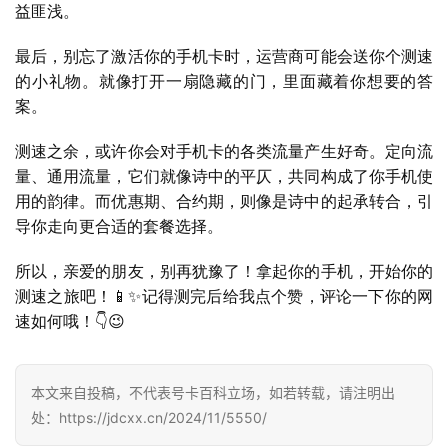
益匪浅。
首
页
最后，别忘了激活你的手机卡时，运营商可能会送你个测速
的小礼物。就像打开一扇隐藏的门，里面藏着你想要的答
号
案。
卡
百
测速之余，或许你会对手机卡的各类流量产生好奇。定向流
科
量、通用流量，它们就像诗中的平仄，共同构成了你手机使
用的韵律。而优惠期、合约期，则像是诗中的起承转合，引
防
导你走向更合适的套餐选择。
诈
知
所以，亲爱的朋友，别再犹豫了！拿起你的手机，开始你的
识
测速之旅吧！📱✨记得测完后给我点个赞，评论一下你的网
速如何哦！👇😉
行
业
投稿
本文来自投稿，不代表号卡百科立场，如若转载，请注明出
资
处：https://jdcxx.cn/2024/11/5550/
讯