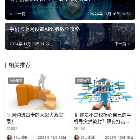
上一篇
2024年 11月 16日 10:58
手机卡上网设置APN参数全攻略
2024年 11月 16日 11:22
下一篇
相关推荐
防诈知识
使用技巧
✨ 网购流量卡的大起大落实
📱 你是不是也担心自己的手
录！
机号突然被封？现在打击骚
扰电话越来越严格，一不小
927
1.5K
心就可能中招！今天就来聊
灯火阑珊
2025年 11月 26日
灯火阑珊
2025年 10月 18日