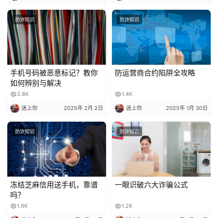
聊，到底被多少人标记会封
号？又该怎么避免？
防诈知识
防诈知识
手机号码被恶意标记？教你
防运营商合约陷阱全攻略
如何辨别与解决
2.8K
1.4K
迷上你
2025年 2月 2日
迷上你
2025年 1月 30日
防诈知识
防诈知识
冻结芝麻信用送手机，靠谱
一眼识破六大诈骗公式
吗？
1.6K
1.2K