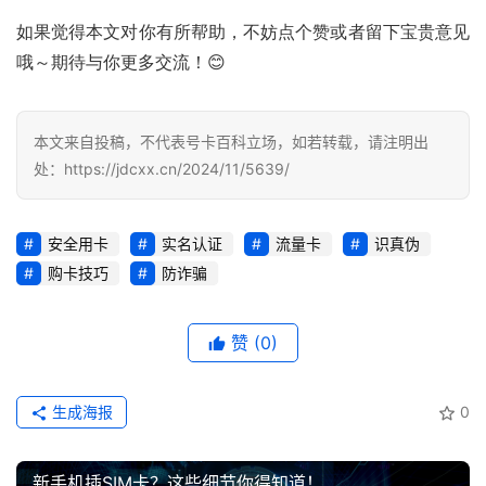
荐
如果觉得本文对你有所帮助，不妨点个赞或者留下宝贵意见
哦～期待与你更多交流！😊
号
码
认
本文来自投稿，不代表号卡百科立场，如若转载，请注明出
证
处：https://jdcxx.cn/2024/11/5639/
增
值
安全用卡
实名认证
流量卡
识真伪
业
购卡技巧
防诈骗
务
赞
(0)
生成海报
0
新手机插SIM卡？这些细节你得知道！