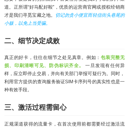
道。正所谓“好马配好鞍”，优质的运营商官网或授权经销商
才是我们寻觅宝藏之地。
切记勿贪小便宜而轻信街头巷尾的
小贩，以免上当受骗。
二、细节决定成败
真正的好卡，往往在细节之处见真章。例如：
包装完整无
损、印刷清晰可见、防伪标识齐全。
一旦发现有任何异
样，应立即停止交易，并向有关部门举报可疑行为。同时，
利用官方提供的查询服务验证SIM卡序列号的真实性也是一
种有效手段。
首
三、激活过程需留心
页
正规渠道获得的流量卡，在首次使用前都需要经过激活流
号