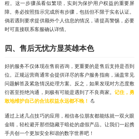
程。这一步骤虽看似繁琐，实则为保护用户权益的重要屏
卡
百
障。务必按照指示完成所有步骤，包括但不限于实名认证。
科
倘若遇到要求提供额外个人信息的情况，请提高警惕，必要
时可直接联系客服确认详情。
防
诈
四、售后无忧方显英雄本色
知
识
好的服务不仅体现在售前咨询，更重要的是售后支持是否到
位。正规运营商通常会提供详尽的客户服务指南，涵盖常见
行
业
问题解答及紧急情况处理方案。反之，如果发现对方态度敷
投稿
资
衍甚至拒绝沟通，则极有可能是遇到了不良商家。
记住，勇
讯
敢地维护自己的合法权益永远都不晚！
💪
登录
注册
流
通过上述几点技巧的应用，相信各位朋友都能练就一双火眼
量
金睛，轻松避开那些隐藏于暗处的虚假产品。让我们一起携
卡
手共创一个更加安全和谐的数字世界吧！
推