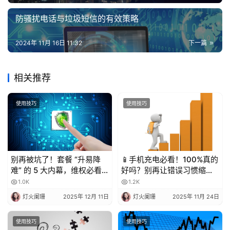
防骚扰电话与垃圾短信的有效策略
2024年 11月 16日 11:32
下一篇
相关推荐
使用技巧
使用技巧
别再被坑了！套餐 “升易降
📱手机充电必看！100%真的
难” 的 5 大内幕，维权必看
好吗？别再让错误习惯缩短
💥
电池寿命！
1.0K
1.2K
灯火阑珊
2025年 12月 11日
灯火阑珊
2025年 11月 24日
使用技巧
使用技巧