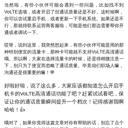
当然啦，有些小伙伴可能会遇到一些问题，比如找不到
VoLTE选项，或者开启了但通话质量还是不好。这时候啊，
你可以尝试重启手机，或者更新一下手机系统。如果还是不
首
行，那就得联系运营商客服啦，可能是他们那边需要帮你开
页
通或者调试一下。
哎呀，说到这里，我突然想起来，有些小伙伴可能是用的那
号
种特别便宜的流量卡，那种卡可能就不支持VoLTE高清通话
卡
哦。所以啊，大家在选择流量卡的时候，还是得稍微注意一
百
下，别只为了便宜而忽略了通话质量。毕竟咱们职场人嘛，
科
沟通还是很重要的嘛！💬
防
好啦好啦，说了这么多，大家应该都知道怎么开启手
诈
机卡的VoLTE高清通话功能了吧？赶紧试试看吧，保
知
证让你的通话质量瞬间提升一个档次！记得感谢我啊
识
哈哈！👍
行
哦对了，如果你觉得这篇文章对你有帮助的话，别忘了点个
业
投稿