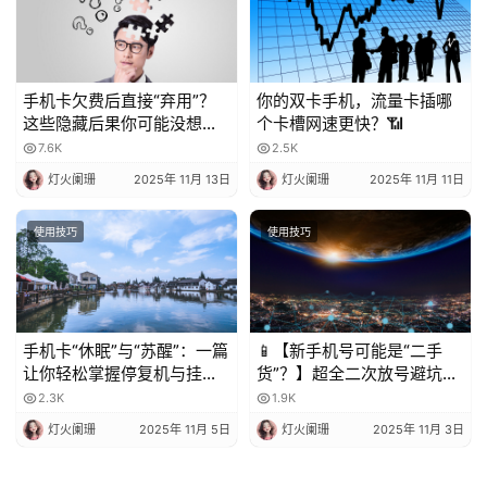
手机卡欠费后直接“弃用”？
你的双卡手机，流量卡插哪
这些隐藏后果你可能没想
个卡槽网速更快？📶
到！
7.6K
2.5K
灯火阑珊
2025年 11月 13日
灯火阑珊
2025年 11月 11日
使用技巧
使用技巧
手机卡“休眠”与“苏醒”：一篇
📱【新手机号可能是“二手
让你轻松掌握停复机与挂失
货”？】超全二次放号避坑指
的科普指南
南，附完美处理攻略！✨
2.3K
1.9K
灯火阑珊
2025年 11月 5日
灯火阑珊
2025年 11月 3日