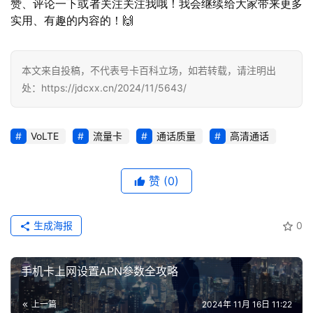
赞、评论一下或者关注关注我哦！我会继续给大家带来更多
资
实用、有趣的内容的！🙌
讯
登录
注册
流
本文来自投稿，不代表号卡百科立场，如若转载，请注明出
量
处：https://jdcxx.cn/2024/11/5643/
卡
推
荐
VoLTE
流量卡
通话质量
高清通话
号
赞
(0)
码
认
证
生成海报
0
增
手机卡上网设置APN参数全攻略
值
业
上一篇
2024年 11月 16日 11:22
务