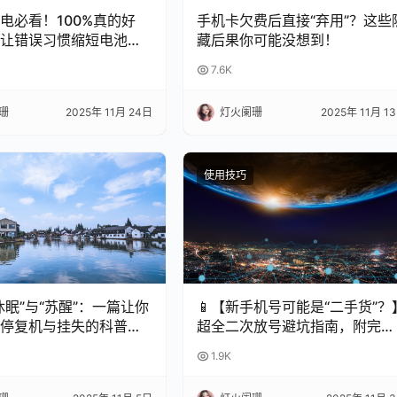
充电必看！100%真的好
手机卡欠费后直接“弃用”？这些
让错误习惯缩短电池寿
藏后果你可能没想到！
7.6K
珊
2025年 11月 24日
灯火阑珊
2025年 11月 1
使用技巧
休眠”与“苏醒”：一篇让你
📱【新手机号可能是“二手货”？
停复机与挂失的科普指
超全二次放号避坑指南，附完美
处理攻略！✨
1.9K