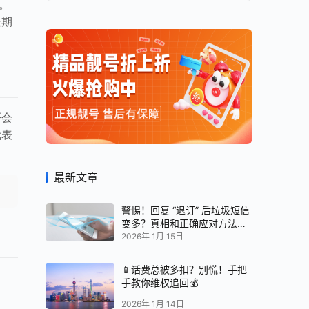
。
长期
否会
代表
最新文章
警惕！回复 “退订” 后垃圾短信
变多？真相和正确应对方法都
在这
2026年 1月 15日
📱话费总被多扣？别慌！手把
手教你维权追回💰
2026年 1月 14日