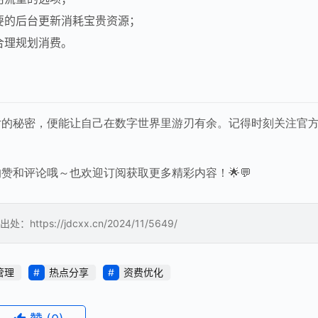
要的后台更新消耗宝贵资源；
合理规划消费。
片的秘密，便能让自己在数字世界里游刃有余。记得时刻关注官
赞和评论哦～也欢迎订阅获取更多精彩内容！🌟💬
://jdcxx.cn/2024/11/5649/
管理
热点分享
资费优化