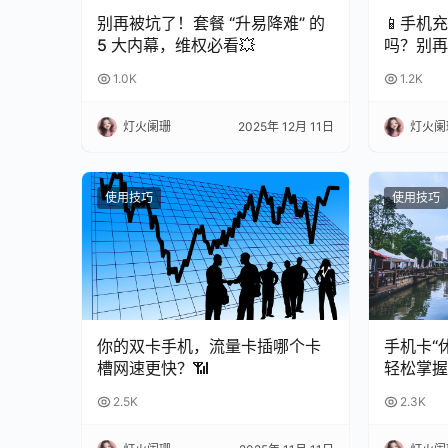
别再被坑了！套餐 “升易降难” 的
📱手机
5 大内幕，维权必看💥
吗？别再
命！
1.0K
1.2K
灯火阑珊
2025年 12月 11日
灯火阑
使用技巧
使用技巧
你的双卡手机，流量卡插哪个卡
手机卡“
槽网速更快？📶
轻松掌握
南
2.5K
2.3K