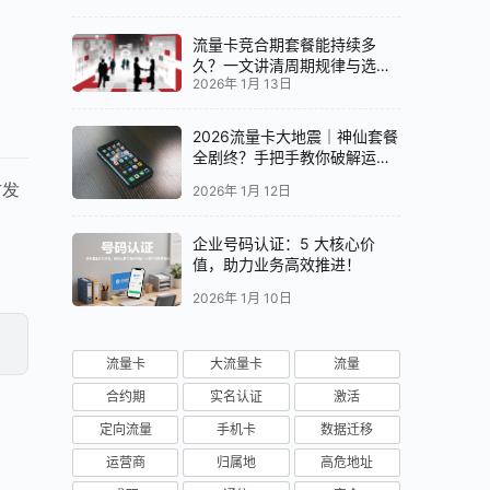
流量卡竞合期套餐能持续多
久？一文讲清周期规律与选卡
2026年 1月 13日
时机
2026流量卡大地震｜神仙套餐
全剧终？手把手教你破解运营
商“合谋”内幕！📱💥
方发
2026年 1月 12日
企业号码认证：5 大核心价
值，助力业务高效推进！
2026年 1月 10日
流量卡
大流量卡
流量
合约期
实名认证
激活
定向流量
手机卡
数据迁移
运营商
归属地
高危地址