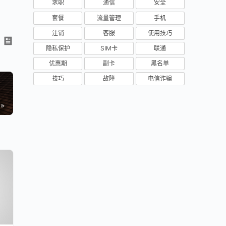
求职
通信
安全
套餐
流量管理
手机
注销
客服
使用技巧
隐私保护
SIM卡
联通
优惠期
副卡
黑名单
技巧
故障
电信诈骗