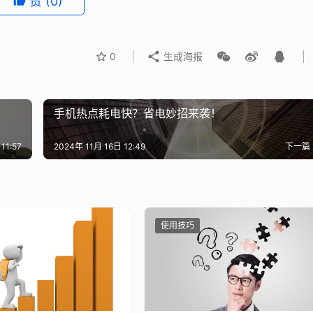
赞
(0)
0
生成海报
手机热点耗电快？省电妙招来袭！
11:57
2024年 11月 16日 12:49
下一篇
使用技巧