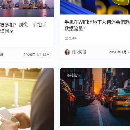
手机在WiFi环境下为何还会消耗
总被多扣？别慌！手把手
数据流量？
追回💰
2.4K
灯火阑珊
2026年 1月 
珊
2026年 1月 14日
基础知识