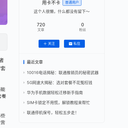
用卡不卡
普通用户
这个人很懒，什么都没有留下～
720
0
文章
粉丝
关注
私信
者
最近文章
“套
10016电话揭秘：联通推销员的秘密武器
5G网速大揭秘：选对套餐不花冤枉钱
还能
华为手机数据轻松迁移新手指南
套餐
SIM卡锁定不用慌，解锁教程来帮忙
联通停机保号，轻松五步走！
那些
运营