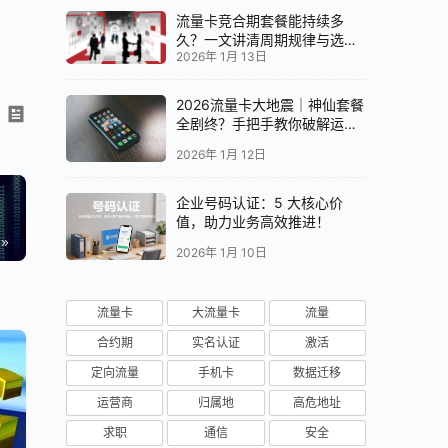
流量卡竞合期套餐能持续多
久？一文讲清周期规律与选卡
2026年 1月 13日
时机
2026流量卡大地震｜神仙套餐
全剧终？手把手教你破解运营
商“合谋”内幕！📱💥
2026年 1月 12日
企业号码认证：5 大核心价
值，助力业务高效推进！
2026年 1月 10日
流量卡
大流量卡
流量
合约期
实名认证
激活
定向流量
手机卡
数据迁移
运营商
归属地
高危地址
求职
通信
安全