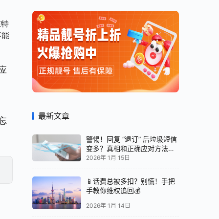
在特
不能
应
最新文章
忘
警惕！回复 “退订” 后垃圾短信
变多？真相和正确应对方法都
在这
2026年 1月 15日
📱话费总被多扣？别慌！手把
手教你维权追回💰
2026年 1月 14日