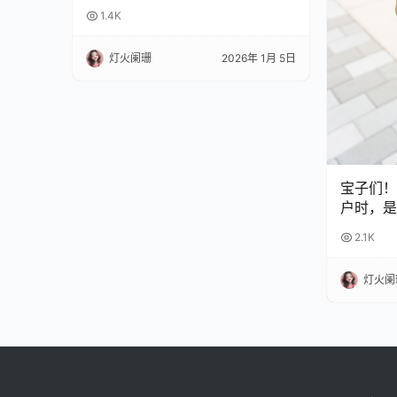
1.4K
灯火阑珊
2026年 1月 5日
宝子们！
户时，是
扣？😫
2.1K
完再也不
灯火阑