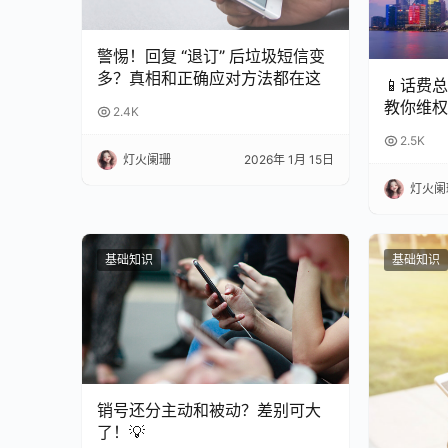
警惕！回复 “退订” 后垃圾短信变
多？真相和正确应对方法都在这
📱话费
教你维权
2.4K
2.5K
灯火阑珊
2026年 1月 15日
灯火阑
基础知识
基础知识
销号还分主动和被动？差别可大
了！💡