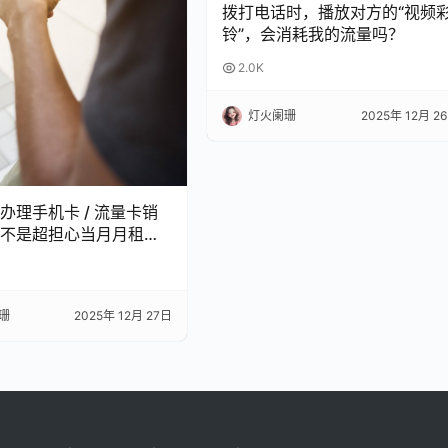
拨打电话时，播放对方的“视频
铃”，会消耗我的流量吗？
2.0K
灯火阑珊
2025年 12月 2
办理手机卡 / 流量卡销
不是超担心当月月租白
 今天整理了超全科普，看
怕被坑啦！
珊
2025年 12月 27日