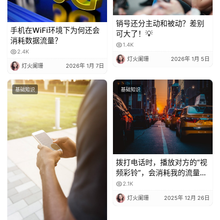
销号还分主动和被动？差别
手机在WiFi环境下为何还会
可大了！💡
消耗数据流量？
1.4K
2.4K
灯火阑珊
2026年 1月 5日
灯火阑珊
2026年 1月 7日
基础知识
基础知识
拨打电话时，播放对方的“视
频彩铃”，会消耗我的流量
吗？
2.1K
灯火阑珊
2025年 12月 26日