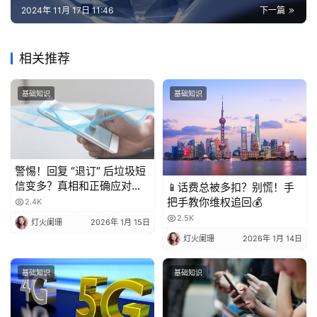
增
2024年 11月 17日 11:46
下一篇
值
业
务
相关推荐
基础知识
基础知识
警惕！回复 “退订” 后垃圾短
信变多？真相和正确应对方
📱话费总被多扣？别慌！手
法都在这
把手教你维权追回💰
2.4K
2.5K
灯火阑珊
2026年 1月 15日
灯火阑珊
2026年 1月 14日
基础知识
基础知识