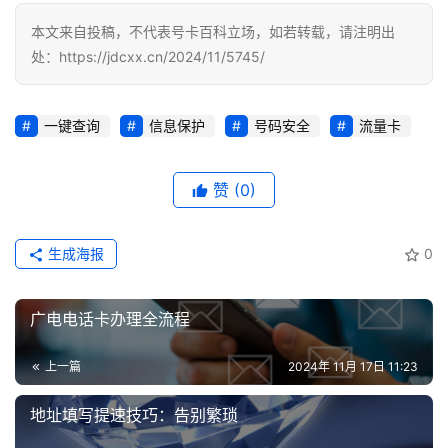
本文来自投稿，不代表号卡百科立场，如若转载，请注明出
行
处：https://jdcxx.cn/2024/11/5745/
业
投稿
资
讯
一键查询
信息保护
号码安全
流量卡
登录
注册
流
赞
(0)
量
卡
推
生成海报
0
荐
广电电话卡办理全流程
号
码
上一篇
2024年 11月 17日 11:23
认
证
地址填写提速技巧：告别繁琐