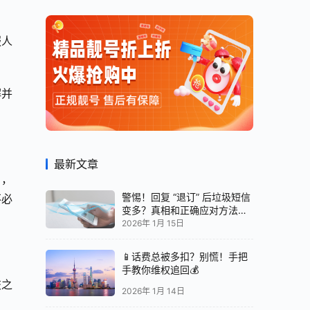
服人
解并
最新文章
），
警惕！回复 “退订” 后垃圾短信
不必
变多？真相和正确应对方法都
在这
2026年 1月 15日
📱话费总被多扣？别慌！手把
手教你维权追回💰
交之
2026年 1月 14日