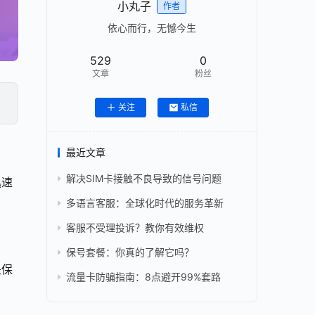
小丸子
作者
依心而行，无憾今生
529
0
文章
粉丝
关注
私信
最近文章
解决SIM卡接触不良导致的信号问题
迅速
多语言客服：全球化时代的服务革新
客服不受理投诉？教你有效维权
保号套餐：你真的了解它吗？
是保
流量卡防骗指南：8点避开99%套路