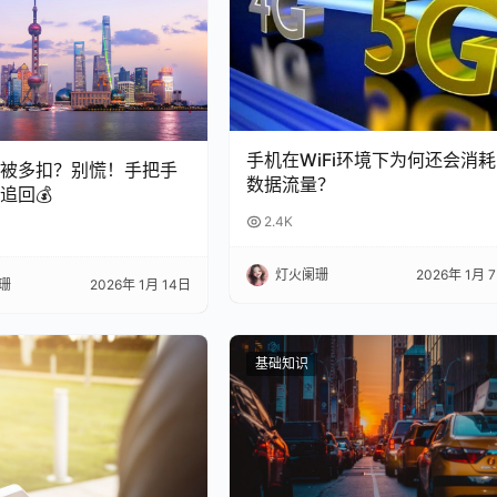
手机在WiFi环境下为何还会消耗
总被多扣？别慌！手把手
数据流量？
追回💰
2.4K
灯火阑珊
2026年 1月 
珊
2026年 1月 14日
基础知识