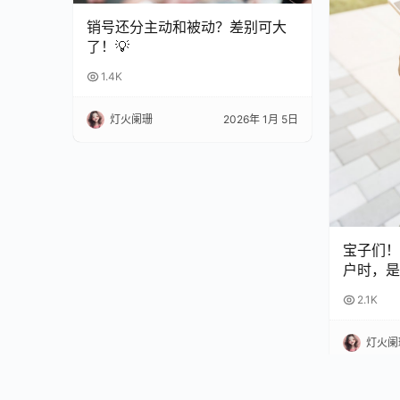
销号还分主动和被动？差别可大
了！💡
1.4K
灯火阑珊
2026年 1月 5日
宝子们！
户时，是
扣？😫
2.1K
完再也不
灯火阑