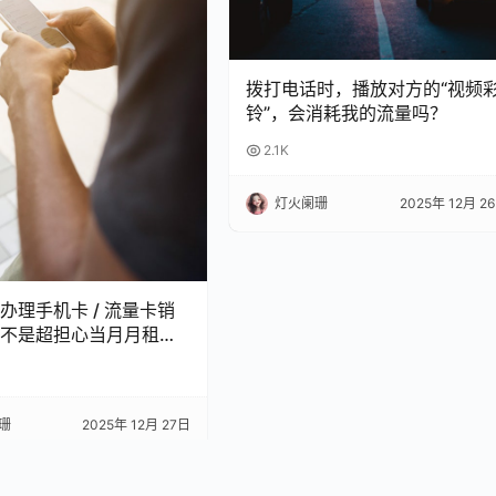
拨打电话时，播放对方的“视频
铃”，会消耗我的流量吗？
2.1K
灯火阑珊
2025年 12月 2
办理手机卡 / 流量卡销
不是超担心当月月租白
 今天整理了超全科普，看
怕被坑啦！
珊
2025年 12月 27日