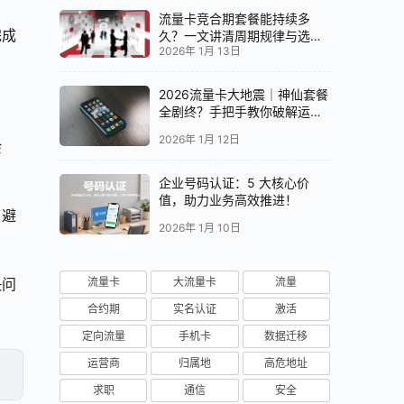
流量卡竞合期套餐能持续多
完成
久？一文讲清周期规律与选卡
2026年 1月 13日
时机
2026流量卡大地震｜神仙套餐
全剧终？手把手教你破解运营
商“合谋”内幕！📱💥
2026年 1月 12日
余
企业号码认证：5 大核心价
值，助力业务高效推进！
，避
2026年 1月 10日
流量卡
大流量卡
流量
决问
合约期
实名认证
激活
定向流量
手机卡
数据迁移
运营商
归属地
高危地址
求职
通信
安全