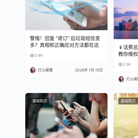
警惕！回复 “退订” 后垃圾短信变
多？真相和正确应对方法都在这
📱话费
教你维权
2.4K
2.5K
灯火阑珊
2026年 1月 15日
灯火阑
基础知识
基础知识