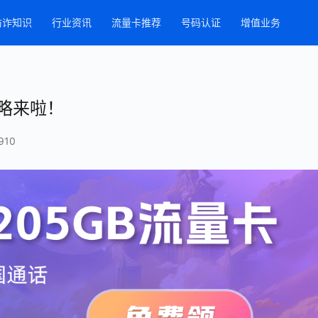
防诈知识
行业资讯
流量卡推荐
号码认证
增值业务
略来啦！
910