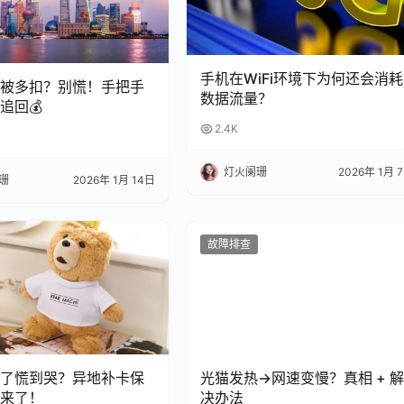
手机在WiFi环境下为何还会消耗
总被多扣？别慌！手把手
数据流量？
追回💰
2.4K
灯火阑珊
2026年 1月 
珊
2026年 1月 14日
故障排查
了慌到哭？异地补卡保
光猫发热→网速变慢？真相 + 
来了！
决办法