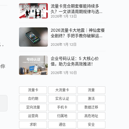
流量卡竞合期套餐能持续多
久？一文讲清周期规律与选卡
2026年 1月 13日
时机
2026流量卡大地震｜神仙套餐
全剧终？手把手教你破解运营
商“合谋”内幕！📱💥
此，
2026年 1月 12日
企业号码认证：5 大核心价
值，助力业务高效推进！
为你
2026年 1月 10日
流量卡
大流量卡
流量
合约期
实名认证
激活
定向流量
手机卡
数据迁移
运营商
归属地
高危地址
求职
通信
安全