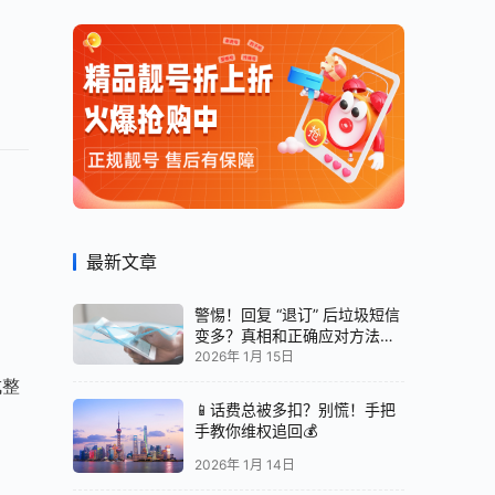
最新文章
警惕！回复 “退订” 后垃圾短信
变多？真相和正确应对方法都
在这
2026年 1月 15日
成整
📱话费总被多扣？别慌！手把
手教你维权追回💰
2026年 1月 14日