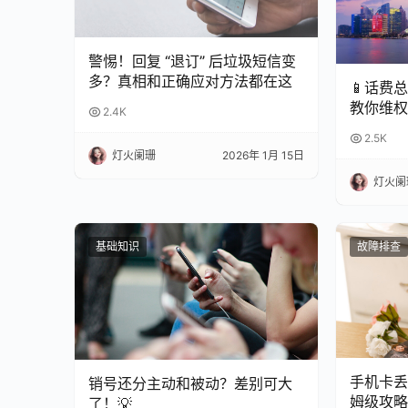
警惕！回复 “退订” 后垃圾短信变
多？真相和正确应对方法都在这
📱话费
教你维权
2.4K
2.5K
灯火阑珊
2026年 1月 15日
灯火阑
基础知识
故障排查
手机卡丢
销号还分主动和被动？差别可大
姆级攻略
了！💡