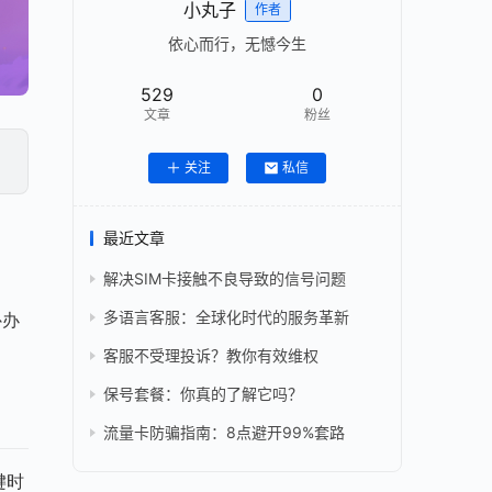
小丸子
作者
依心而行，无憾今生
529
0
文章
粉丝
！
关注
私信
最近文章
解决SIM卡接触不良导致的信号问题
多语言客服：全球化时代的服务革新
补办
客服不受理投诉？教你有效维权
保号套餐：你真的了解它吗？
流量卡防骗指南：8点避开99%套路
键时