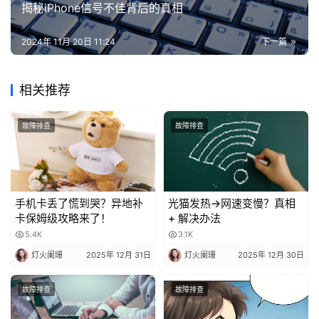
揭秘iPhone信号不佳背后的真相
2024年 11月 20日 11:24
下一篇
相关推荐
故障排查
故障排查
手机卡丢了慌到哭？异地补
光猫发热→网速变慢？真相
卡保姆级攻略来了！
+ 解决办法
5.4K
3.1K
灯火阑珊
2025年 12月 31日
灯火阑珊
2025年 12月 30日
故障排查
故障排查