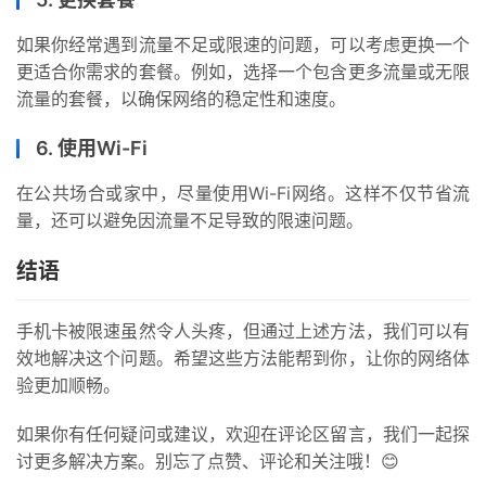
业
投稿
资
如果你经常遇到流量不足或限速的问题，可以考虑更换一个
讯
更适合你需求的套餐。例如，选择一个包含更多流量或无限
流量的套餐，以确保网络的稳定性和速度。
登录
注册
流
量
6. 使用Wi-Fi
卡
在公共场合或家中，尽量使用Wi-Fi网络。这样不仅节省流
推
荐
量，还可以避免因流量不足导致的限速问题。
结语
号
码
手机卡被限速虽然令人头疼，但通过上述方法，我们可以有
认
证
效地解决这个问题。希望这些方法能帮到你，让你的网络体
验更加顺畅。
增
如果你有任何疑问或建议，欢迎在评论区留言，我们一起探
值
讨更多解决方案。别忘了点赞、评论和关注哦！😊
业