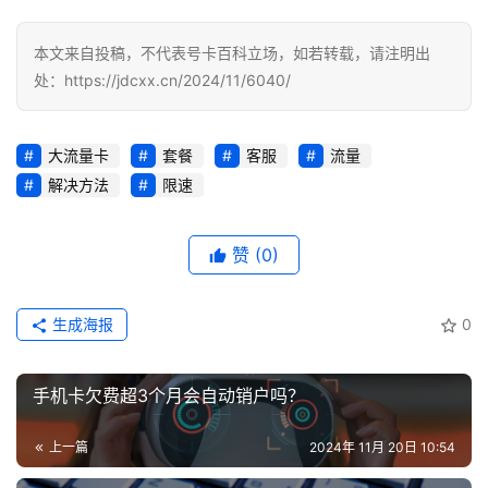
务
本文来自投稿，不代表号卡百科立场，如若转载，请注明出
处：https://jdcxx.cn/2024/11/6040/
大流量卡
套餐
客服
流量
解决方法
限速
赞
(0)
生成海报
0
手机卡欠费超3个月会自动销户吗？
上一篇
2024年 11月 20日 10:54