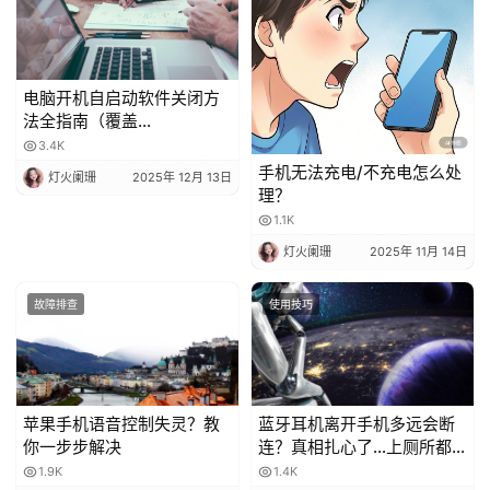
电脑开机自启动软件关闭方
法全指南（覆盖
Windows/macOS，含系统
3.4K
自带 + 第三方工具）
手机无法充电/不充电怎么处
灯火阑珊
2025年 12月 13日
理？
1.1K
灯火阑珊
2025年 11月 14日
故障排查
使用技巧
苹果手机语音控制失灵？教
蓝牙耳机离开手机多远会断
你一步步解决
连？真相扎心了…上厕所都
不敢把手机放客厅！
1.9K
1.4K