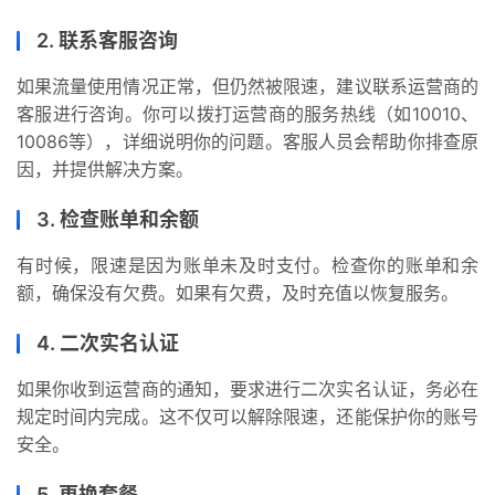
2. 联系客服咨询
如果流量使用情况正常，但仍然被限速，建议联系运营商的
首
客服进行咨询。你可以拨打运营商的服务热线（如10010、
页
10086等），详细说明你的问题。客服人员会帮助你排查原
因，并提供解决方案。
号
卡
3. 检查账单和余额
百
有时候，限速是因为账单未及时支付。检查你的账单和余
科
额，确保没有欠费。如果有欠费，及时充值以恢复服务。
防
4. 二次实名认证
诈
知
如果你收到运营商的通知，要求进行二次实名认证，务必在
识
规定时间内完成。这不仅可以解除限速，还能保护你的账号
安全。
行
5. 更换套餐