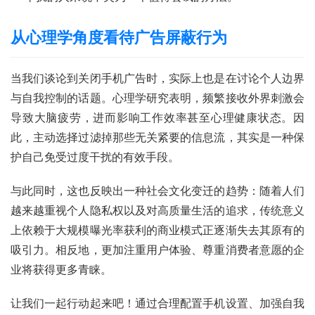
百
科
从心理学角度看待广告屏蔽行为
防
诈
当我们谈论到关闭手机广告时，实际上也是在讨论个人边界
知
与自我控制的话题。心理学研究表明，频繁接收外界刺激会
识
导致大脑疲劳，进而影响工作效率甚至心理健康状态。因
此，主动选择过滤掉那些无关紧要的信息流，其实是一种保
行
护自己免受过度干扰的有效手段。
业
投稿
资
与此同时，这也反映出一种社会文化变迁的趋势：随着人们
讯
越来越重视个人隐私权以及对高质量生活的追求，传统意义
上依赖于大规模曝光率获利的商业模式正逐渐失去其原有的
登录
注册
流
吸引力。相反地，更加注重用户体验、尊重消费者意愿的企
量
业将获得更多青睐。
卡
推
让我们一起行动起来吧！通过合理配置手机设置、加强自我
荐