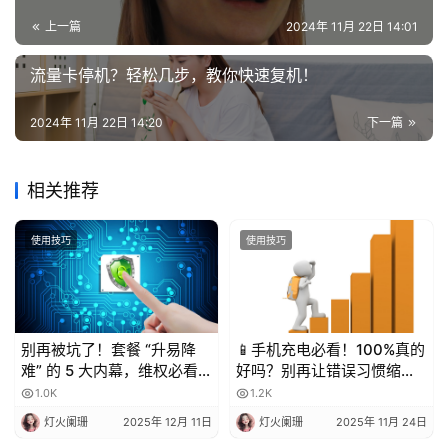
上一篇
2024年 11月 22日 14:01
流量卡停机？轻松几步，教你快速复机！
2024年 11月 22日 14:20
下一篇
相关推荐
使用技巧
使用技巧
别再被坑了！套餐 “升易降
📱手机充电必看！100%真的
难” 的 5 大内幕，维权必看
好吗？别再让错误习惯缩短
💥
电池寿命！
1.0K
1.2K
灯火阑珊
2025年 12月 11日
灯火阑珊
2025年 11月 24日