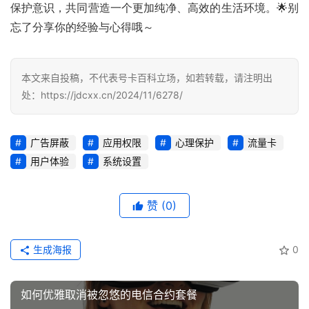
保护意识，共同营造一个更加纯净、高效的生活环境。🌟别
忘了分享你的经验与心得哦～
号
码
认
本文来自投稿，不代表号卡百科立场，如若转载，请注明出
证
处：https://jdcxx.cn/2024/11/6278/
增
值
广告屏蔽
应用权限
心理保护
流量卡
业
用户体验
系统设置
务
赞
(0)
生成海报
0
如何优雅取消被忽悠的电信合约套餐