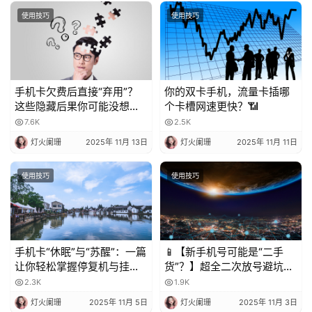
使用技巧
使用技巧
手机卡欠费后直接“弃用”？
你的双卡手机，流量卡插哪
这些隐藏后果你可能没想
个卡槽网速更快？📶
到！
7.6K
2.5K
灯火阑珊
2025年 11月 13日
灯火阑珊
2025年 11月 11日
使用技巧
使用技巧
手机卡“休眠”与“苏醒”：一篇
📱【新手机号可能是“二手
让你轻松掌握停复机与挂失
货”？】超全二次放号避坑指
的科普指南
南，附完美处理攻略！✨
2.3K
1.9K
灯火阑珊
2025年 11月 5日
灯火阑珊
2025年 11月 3日