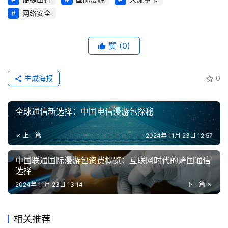
证
网络安全
增
值
赞
(0)
业
务
生成海报
0
全球通信新选择：中国电信漫游包探秘
上一篇
2024年 11月 23日 12:57
中国联通国际漫游包资费概览：互联网时代的跨国通信
选择
2024年 11月 23日 13:14
下一篇
相关推荐