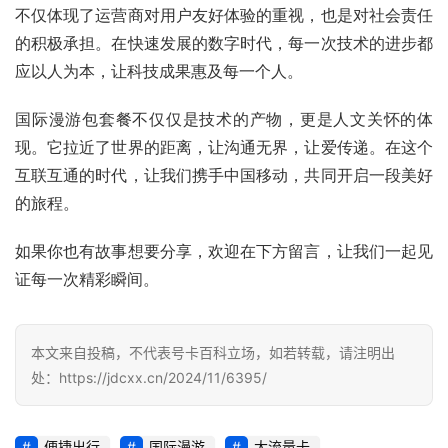
诈
不仅体现了运营商对用户友好体验的重视，也是对社会责任
知
的积极承担。在快速发展的数字时代，每一次技术的进步都
识
应以人为本，让科技成果惠及每一个人。
行
国际漫游包套餐不仅仅是技术的产物，更是人文关怀的体
业
投稿
现。它拉近了世界的距离，让沟通无界，让爱传递。在这个
资
互联互通的时代，让我们携手中国移动，共同开启一段美好
讯
的旅程。
登录
注册
流
如果你也有故事想要分享，欢迎在下方留言，让我们一起见
量
证每一次精彩瞬间。
卡
推
荐
本文来自投稿，不代表号卡百科立场，如若转载，请注明出
处：https://jdcxx.cn/2024/11/6395/
号
码
认
便捷出行
国际漫游
大流量卡