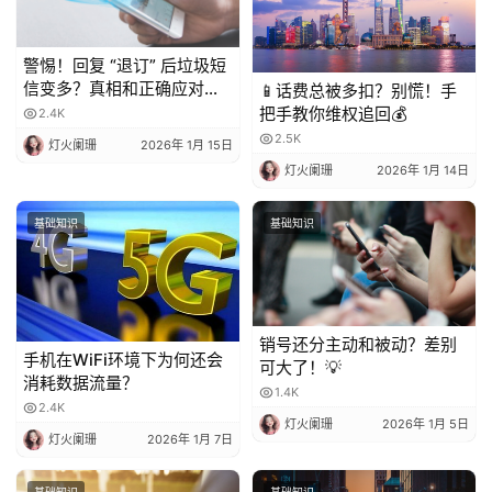
警惕！回复 “退订” 后垃圾短
信变多？真相和正确应对方
📱话费总被多扣？别慌！手
法都在这
把手教你维权追回💰
2.4K
2.5K
灯火阑珊
2026年 1月 15日
灯火阑珊
2026年 1月 14日
基础知识
基础知识
销号还分主动和被动？差别
手机在WiFi环境下为何还会
可大了！💡
消耗数据流量？
1.4K
2.4K
灯火阑珊
2026年 1月 5日
灯火阑珊
2026年 1月 7日