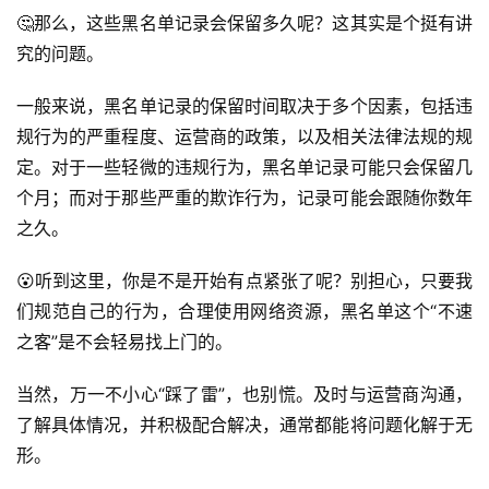
🤔那么，这些黑名单记录会保留多久呢？这其实是个挺有讲
究的问题。
一般来说，黑名单记录的保留时间取决于多个因素，包括违
规行为的严重程度、运营商的政策，以及相关法律法规的规
定。对于一些轻微的违规行为，黑名单记录可能只会保留几
个月；而对于那些严重的欺诈行为，记录可能会跟随你数年
之久。
首
页
😮听到这里，你是不是开始有点紧张了呢？别担心，只要我
们规范自己的行为，合理使用网络资源，黑名单这个“不速
号
之客”是不会轻易找上门的。
卡
百
当然，万一不小心“踩了雷”，也别慌。及时与运营商沟通，
科
了解具体情况，并积极配合解决，通常都能将问题化解于无
形。
防
诈