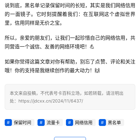
说到底，黑名单记录保留时间的长短，其实是我们网络信用
知
的一面镜子。它时刻提醒着我们：在互联网这个虚拟世界
识
里，信用同样是无价之宝。
行
所以，亲爱的朋友们，让我们一起珍惜自己的网络信用，共
业
投稿
同营造一个诚信、友善的网络环境吧！💪
资
讯
如果你觉得这篇文章对你有帮助，别忘了点赞、评论和关注
登录
注册
哦！你的支持是我继续创作的最大动力！🙌
流
量
卡
本文来自投稿，不代表号卡百科立场，如若转载，请注明出
推
处：https://jdcxx.cn/2024/11/6437/
荐
号
保留时间
流量卡
网络信用
黑名单
码
认