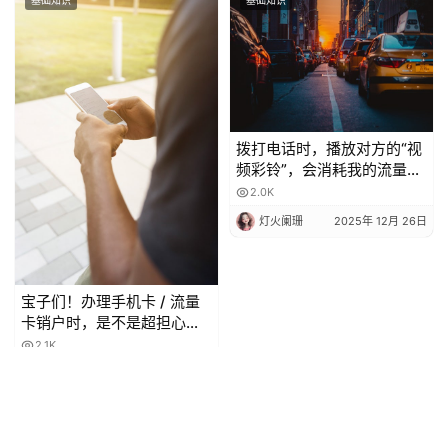
基础知识
基础知识
拨打电话时，播放对方的“视
频彩铃”，会消耗我的流量
吗？
2.0K
灯火阑珊
2025年 12月 26日
宝子们！办理手机卡 / 流量
卡销户时，是不是超担心当
月月租白扣？😫 今天整理了
2.1K
超全科普，看完再也不怕被
灯火阑珊
2025年 12月 27日
坑啦！