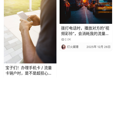
拨打电话时，播放对方的“视
频彩铃”，会消耗我的流量
吗？
2.0K
灯火阑珊
2025年 12月 26日
宝子们！办理手机卡 / 流量
卡销户时，是不是超担心当
月月租白扣？😫 今天整理了
2.1K
超全科普，看完再也不怕被
灯火阑珊
2025年 12月 27日
坑啦！
Copyright © 2024-2026 深圳市创享信息科技有限公司 版权所有
粤ICP备
2023080263号-1
Powered by
JDCXX.CN