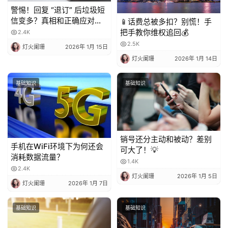
警惕！回复 “退订” 后垃圾短
信变多？真相和正确应对方
📱话费总被多扣？别慌！手
法都在这
把手教你维权追回💰
2.4K
2.5K
灯火阑珊
2026年 1月 15日
灯火阑珊
2026年 1月 14日
基础知识
基础知识
销号还分主动和被动？差别
手机在WiFi环境下为何还会
可大了！💡
消耗数据流量？
1.4K
2.4K
灯火阑珊
2026年 1月 5日
灯火阑珊
2026年 1月 7日
基础知识
基础知识