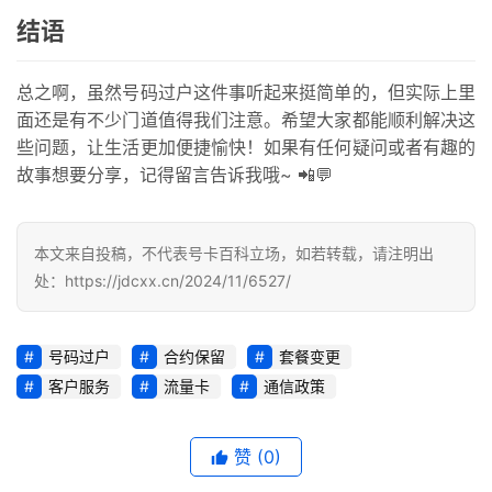
量
结语
卡
推
荐
总之啊，虽然号码过户这件事听起来挺简单的，但实际上里
面还是有不少门道值得我们注意。希望大家都能顺利解决这
号
些问题，让生活更加便捷愉快！如果有任何疑问或者有趣的
码
故事想要分享，记得留言告诉我哦~ 📲💬
认
证
本文来自投稿，不代表号卡百科立场，如若转载，请注明出
处：https://jdcxx.cn/2024/11/6527/
增
值
业
号码过户
合约保留
套餐变更
务
客户服务
流量卡
通信政策
赞
(0)