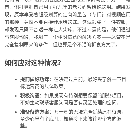
市，他打算把自己用了好几年的老号码留给妹妹用。结果发
号
现，原本享受着超级划算的定向流量包（专门针对视频应用
卡
的那种）竟然不能直接继承给妹妹。这就跟买了一件衣服，
百
却发现尺码不合适一样让人头疼。不过幸运的是，他们通过
科
与客服沟通，找到了一个相对满意的解决方案——尽管不是
完全复制原来的条件，但也算是个不错的折衷方案了。
防
诈
如何应对这种情况？
知
识
提前做好功课
：在决定过户前，最好先了解一下目
标运营商的具体政策。
行
积极沟通
：如果发现有特别想要保留的服务项目，
业
投稿
不妨主动联系客服询问是否有灵活处理的空间。
资
准备备选方案
：万一真的无法完全延续原有待遇，
讯
至少心里有个底儿，知道接下来该往哪个方向调
整。
登录
注册
流