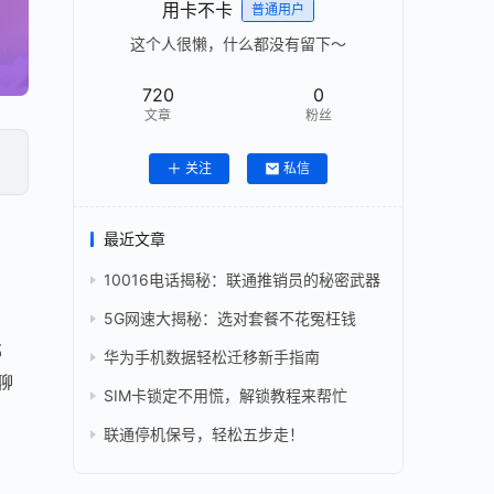
用卡不卡
普通用户
这个人很懒，什么都没有留下～
720
0
文章
粉丝
关注
私信
最近文章
10016电话揭秘：联通推销员的秘密武器
5G网速大揭秘：选对套餐不花冤枉钱
邮
华为手机数据轻松迁移新手指南
聊
SIM卡锁定不用慌，解锁教程来帮忙
联通停机保号，轻松五步走！