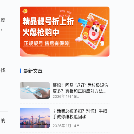
大厦
的。
了找
最新文章
警惕！回复 “退订” 后垃圾短信
变多？真相和正确应对方法都
在这
2026年 1月 15日
📱话费总被多扣？别慌！手把
手教你维权追回💰
确的
2026年 1月 14日