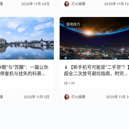
珊
2025年 11月 24日
灯火阑珊
2025年 11月 1
使用技巧
休眠”与“苏醒”：一篇让你
📱【新手机号可能是“二手货”？
停复机与挂失的科普指
超全二次放号避坑指南，附完美
处理攻略！✨
1.9K
珊
2025年 11月 5日
灯火阑珊
2025年 11月 