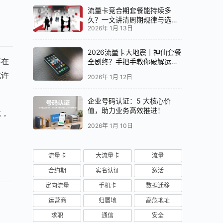
流量卡竞合期套餐能持续多
久？一文讲清周期规律与选卡
2026年 1月 13日
时机
2026流量卡大地震｜神仙套餐
要在
全剧终？手把手教你破解运营
商“合谋”内幕！📱💥
或许
2026年 1月 12日
企业号码认证：5 大核心价
值，助力业务高效推进！
竟，
2026年 1月 10日
流量卡
大流量卡
流量
合约期
实名认证
激活
定向流量
手机卡
数据迁移
运营商
归属地
高危地址
求职
通信
安全