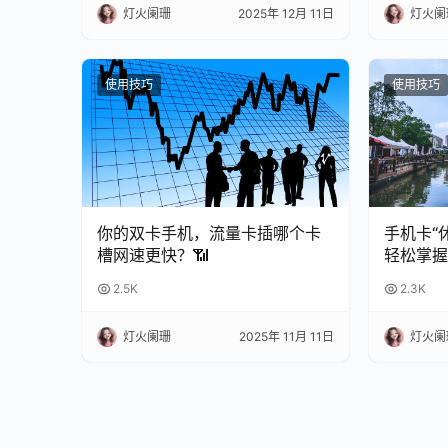
灯火阑珊
2025年 12月 11日
灯火阑
使用技巧
使用技巧
你的双卡手机，流量卡插哪个卡
手机卡“
槽网速更快？📶
轻松掌握
南
2.5K
2.3K
灯火阑珊
2025年 11月 11日
灯火阑