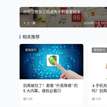
孙悟空教你三招避免手机套餐超支
上一篇
2024年 11月 25日 
相关推荐
使用技巧
使用技巧
别再被坑了！套餐 “升易降难” 的
📱手机
5 大内幕，维权必看💥
吗？别再
命！
1.0K
1.2K