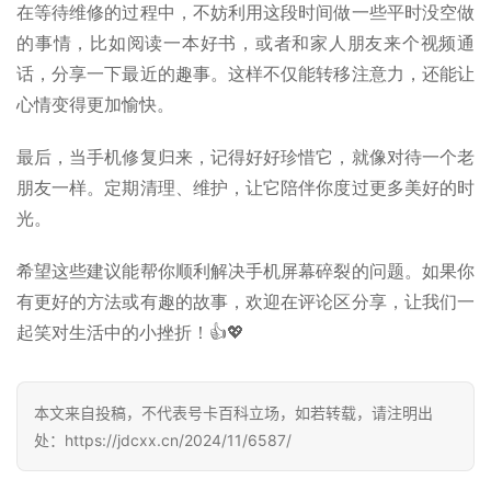
在等待维修的过程中，不妨利用这段时间做一些平时没空做
诈
的事情，比如阅读一本好书，或者和家人朋友来个视频通
知
识
话，分享一下最近的趣事。这样不仅能转移注意力，还能让
心情变得更加愉快。
行
业
最后，当手机修复归来，记得好好珍惜它，就像对待一个老
投稿
资
朋友一样。定期清理、维护，让它陪伴你度过更多美好的时
讯
光。
登录
注册
流
希望这些建议能帮你顺利解决手机屏幕碎裂的问题。如果你
量
有更好的方法或有趣的故事，欢迎在评论区分享，让我们一
卡
起笑对生活中的小挫折！👍💖
推
荐
本文来自投稿，不代表号卡百科立场，如若转载，请注明出
号
处：https://jdcxx.cn/2024/11/6587/
码
认