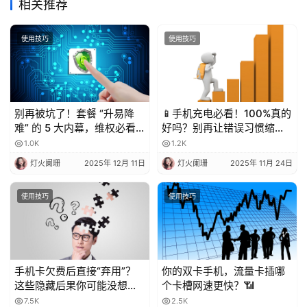
相关推荐
使用技巧
使用技巧
别再被坑了！套餐 “升易降
📱手机充电必看！100%真的
难” 的 5 大内幕，维权必看
好吗？别再让错误习惯缩短
💥
电池寿命！
1.0K
1.2K
灯火阑珊
2025年 12月 11日
灯火阑珊
2025年 11月 24日
使用技巧
使用技巧
手机卡欠费后直接“弃用”？
你的双卡手机，流量卡插哪
这些隐藏后果你可能没想
个卡槽网速更快？📶
到！
7.5K
2.5K