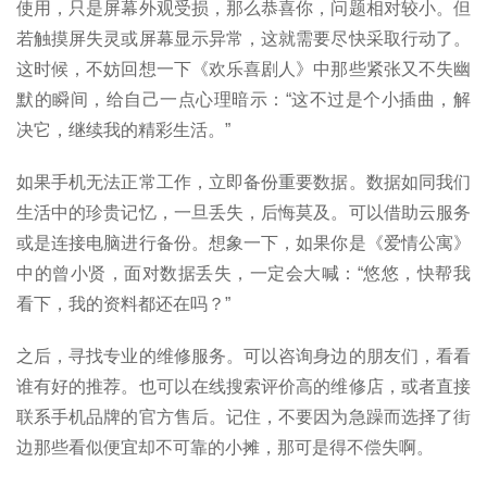
使用，只是屏幕外观受损，那么恭喜你，问题相对较小。但
若触摸屏失灵或屏幕显示异常，这就需要尽快采取行动了。
这时候，不妨回想一下《欢乐喜剧人》中那些紧张又不失幽
默的瞬间，给自己一点心理暗示：“这不过是个小插曲，解
决它，继续我的精彩生活。”
如果手机无法正常工作，立即备份重要数据。数据如同我们
生活中的珍贵记忆，一旦丢失，后悔莫及。可以借助云服务
或是连接电脑进行备份。想象一下，如果你是《爱情公寓》
首
中的曾小贤，面对数据丢失，一定会大喊：“悠悠，快帮我
页
看下，我的资料都还在吗？”
号
之后，寻找专业的维修服务。可以咨询身边的朋友们，看看
卡
谁有好的推荐。也可以在线搜索评价高的维修店，或者直接
百
联系手机品牌的官方售后。记住，不要因为急躁而选择了街
科
边那些看似便宜却不可靠的小摊，那可是得不偿失啊。
防