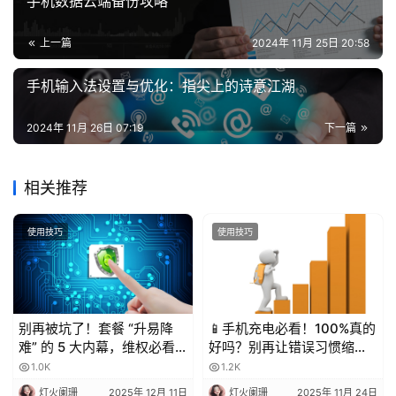
手机数据云端备份攻略
值
业
上一篇
2024年 11月 25日 20:58
务
手机输入法设置与优化：指尖上的诗意江湖
2024年 11月 26日 07:19
下一篇
相关推荐
使用技巧
使用技巧
别再被坑了！套餐 “升易降
📱手机充电必看！100%真的
难” 的 5 大内幕，维权必看
好吗？别再让错误习惯缩短
💥
电池寿命！
1.0K
1.2K
灯火阑珊
2025年 12月 11日
灯火阑珊
2025年 11月 24日