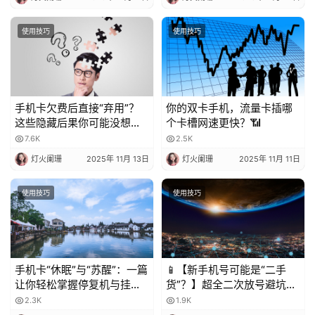
使用技巧
使用技巧
手机卡欠费后直接“弃用”？
你的双卡手机，流量卡插哪
这些隐藏后果你可能没想
个卡槽网速更快？📶
到！
7.6K
2.5K
灯火阑珊
2025年 11月 13日
灯火阑珊
2025年 11月 11日
使用技巧
使用技巧
手机卡“休眠”与“苏醒”：一篇
📱【新手机号可能是“二手
让你轻松掌握停复机与挂失
货”？】超全二次放号避坑指
的科普指南
南，附完美处理攻略！✨
2.3K
1.9K