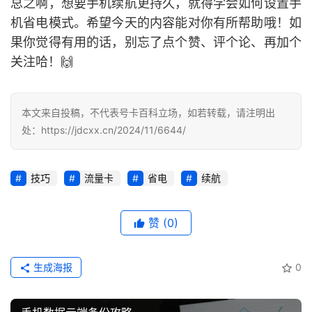
总之啊，想要手机续航更持久，就得学会如何设置手
行
机省电模式。希望今天的内容能对你有所帮助哦！如
业
投稿
果你觉得有用的话，别忘了点个赞、评个论、再加个
资
关注哈！🙌
讯
登录
注册
流
本文来自投稿，不代表号卡百科立场，如若转载，请注明出
量
处：https://jdcxx.cn/2024/11/6644/
卡
推
荐
技巧
流量卡
省电
续航
号
赞
(0)
码
认
证
生成海报
0
增