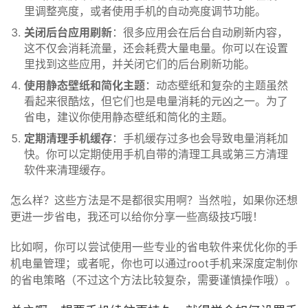
里调整亮度，或者使用手机的自动亮度调节功能。
关闭后台应用刷新
：很多应用会在后台自动刷新内容，
这不仅会消耗流量，还会耗费大量电量。你可以在设置
里找到这些应用，并关闭它们的后台刷新功能。
使用静态壁纸和简化主题
：动态壁纸和复杂的主题虽然
首
看起来很酷炫，但它们也是电量消耗的元凶之一。为了
页
省电，建议你使用静态壁纸和简化的主题。
定期清理手机缓存
：手机缓存过多也会导致电量消耗加
号
快。你可以定期使用手机自带的清理工具或第三方清理
卡
软件来清理缓存。
百
科
怎么样？这些方法是不是都很实用啊？当然啦，如果你还想
更进一步省电，我还可以给你分享一些高级技巧哦！
防
比如啊，你可以尝试使用一些专业的省电软件来优化你的手
诈
机电量管理；或者呢，你也可以通过root手机来深度定制你
知
的省电策略（不过这个方法比较复杂，需要谨慎操作哦）。
识